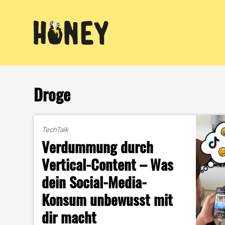
Zum
Inhalt
springen
Droge
TechTalk
Verdummung durch
Vertical-Content – Was
dein Social-Media-
Konsum unbewusst mit
dir macht