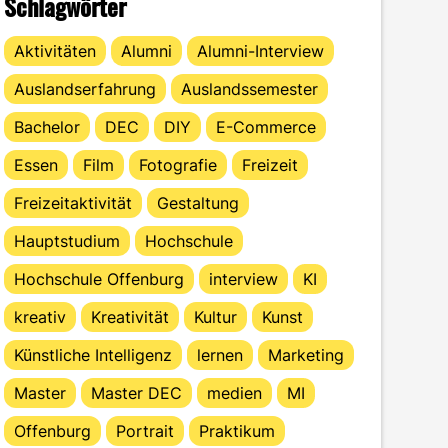
Schlagwörter
Aktivitäten
Alumni
Alumni-Interview
Auslandserfahrung
Auslandssemester
Bachelor
DEC
DIY
E-Commerce
Essen
Film
Fotografie
Freizeit
Freizeitaktivität
Gestaltung
Hauptstudium
Hochschule
Hochschule Offenburg
interview
KI
kreativ
Kreativität
Kultur
Kunst
Künstliche Intelligenz
lernen
Marketing
Master
Master DEC
medien
MI
Offenburg
Portrait
Praktikum