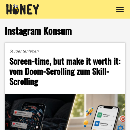
Zum
Inhalt
Instagram Konsum
springen
Studentenleben
Screen-time, but make it worth it:
vom Doom-Scrolling zum Skill-
Scrolling