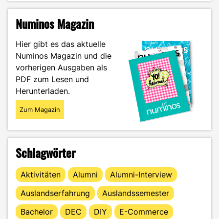
Vertical-
Content
Numinos Magazin
–
Was
Hier gibt es das aktuelle
dein
Numinos Magazin und die
Social-
vorherigen Ausgaben als
Media-
Konsum
PDF zum Lesen und
unbewusst
Herunterladen.
mit
dir
Zum Magazin
macht"
Schlagwörter
Aktivitäten
Alumni
Alumni-Interview
Auslandserfahrung
Auslandssemester
Bachelor
DEC
DIY
E-Commerce