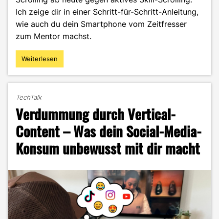
Ich zeige dir in einer Schritt-für-Schritt-Anleitung,
wie auch du dein Smartphone vom Zeitfresser
zum Mentor machst.
Weiterlesen
"Screen-
time,
but
make
TechTalk
it
Verdummung durch Vertical-
worth
it:
Content – Was dein Social-Media-
vom
Konsum unbewusst mit dir macht
Doom-
Scrolling
zum
Skill-
Scrolling"