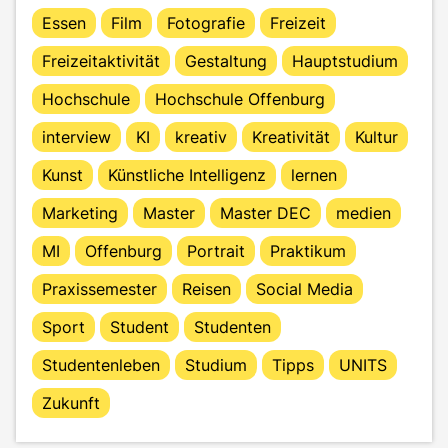
Essen
Film
Fotografie
Freizeit
Freizeitaktivität
Gestaltung
Hauptstudium
Hochschule
Hochschule Offenburg
interview
KI
kreativ
Kreativität
Kultur
Kunst
Künstliche Intelligenz
lernen
Marketing
Master
Master DEC
medien
MI
Offenburg
Portrait
Praktikum
Praxissemester
Reisen
Social Media
Sport
Student
Studenten
Studentenleben
Studium
Tipps
UNITS
Zukunft