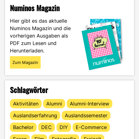
ohne
Numinos Magazin
Schönheits-
OP
Hier gibt es das aktuelle
–
Numinos Magazin und die
Facefilter
vorherigen Ausgaben als
in
der
PDF zum Lesen und
Kritik"
Herunterladen.
Zum Magazin
Schlagwörter
Aktivitäten
Alumni
Alumni-Interview
Auslandserfahrung
Auslandssemester
Bachelor
DEC
DIY
E-Commerce
Essen
Film
Fotografie
Freizeit