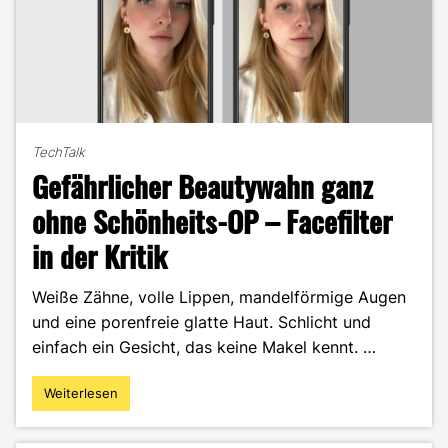
TechTalk
Gefährlicher Beautywahn ganz
ohne Schönheits-OP – Facefilter
in der Kritik
Weiße Zähne, volle Lippen, mandelförmige Augen
und eine porenfreie glatte Haut. Schlicht und
einfach ein Gesicht, das keine Makel kennt. …
Weiterlesen
"Gefährlicher
Beautywahn
ganz