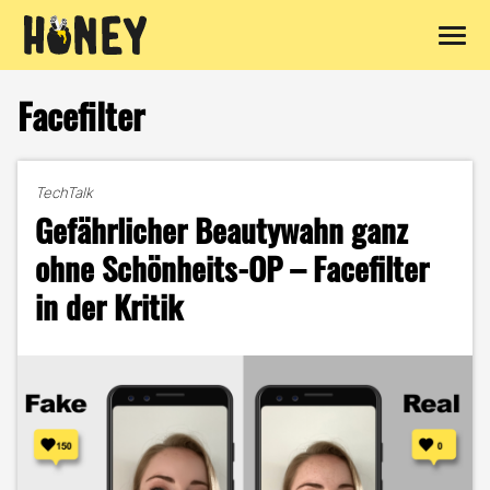
Zum
Inhalt
Facefilter
springen
TechTalk
Gefährlicher Beautywahn ganz
ohne Schönheits-OP – Facefilter
in der Kritik