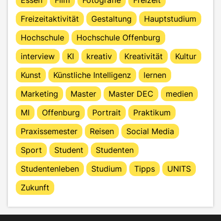
Freizeitaktivität
Gestaltung
Hauptstudium
Hochschule
Hochschule Offenburg
interview
KI
kreativ
Kreativität
Kultur
Kunst
Künstliche Intelligenz
lernen
Marketing
Master
Master DEC
medien
MI
Offenburg
Portrait
Praktikum
Praxissemester
Reisen
Social Media
Sport
Student
Studenten
Studentenleben
Studium
Tipps
UNITS
Zukunft