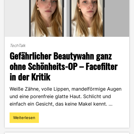
TechTalk
Gefährlicher Beautywahn ganz
ohne Schönheits-OP – Facefilter
in der Kritik
Weiße Zähne, volle Lippen, mandelförmige Augen
und eine porenfreie glatte Haut. Schlicht und
einfach ein Gesicht, das keine Makel kennt. …
Weiterlesen
"Gefährlicher
Beautywahn
ganz