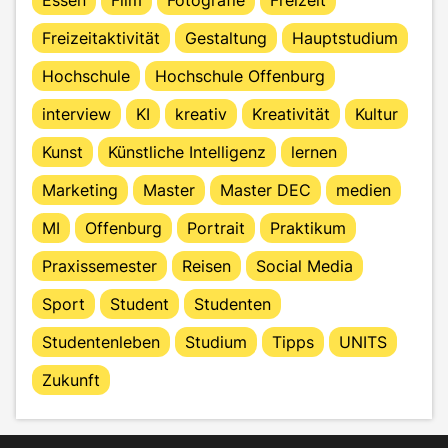
Freizeitaktivität
Gestaltung
Hauptstudium
Hochschule
Hochschule Offenburg
interview
KI
kreativ
Kreativität
Kultur
Kunst
Künstliche Intelligenz
lernen
Marketing
Master
Master DEC
medien
MI
Offenburg
Portrait
Praktikum
Praxissemester
Reisen
Social Media
Sport
Student
Studenten
Studentenleben
Studium
Tipps
UNITS
Zukunft