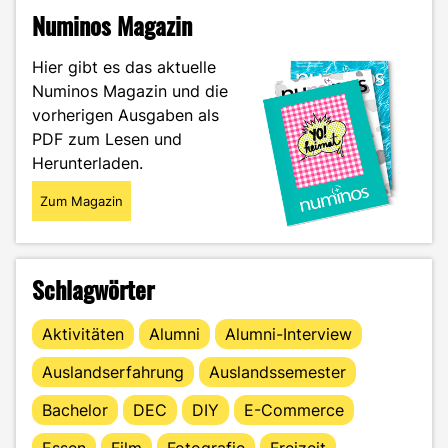
ohne
Numinos Magazin
Schönheits-
OP
Hier gibt es das aktuelle
–
Numinos Magazin und die
Facefilter
vorherigen Ausgaben als
in
der
PDF zum Lesen und
Kritik"
Herunterladen.
Zum Magazin
Schlagwörter
Aktivitäten
Alumni
Alumni-Interview
Auslandserfahrung
Auslandssemester
Bachelor
DEC
DIY
E-Commerce
Essen
Film
Fotografie
Freizeit