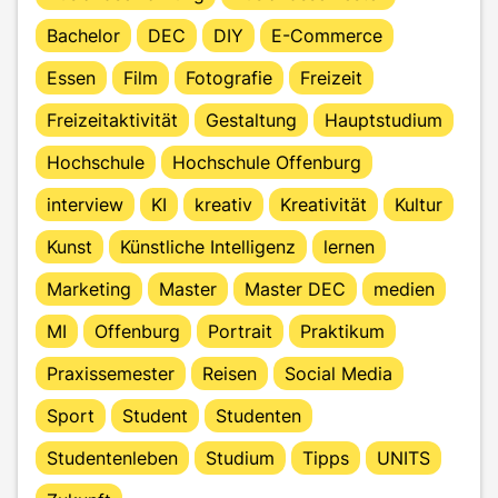
Bachelor
DEC
DIY
E-Commerce
Essen
Film
Fotografie
Freizeit
Freizeitaktivität
Gestaltung
Hauptstudium
Hochschule
Hochschule Offenburg
interview
KI
kreativ
Kreativität
Kultur
Kunst
Künstliche Intelligenz
lernen
Marketing
Master
Master DEC
medien
MI
Offenburg
Portrait
Praktikum
Praxissemester
Reisen
Social Media
Sport
Student
Studenten
Studentenleben
Studium
Tipps
UNITS