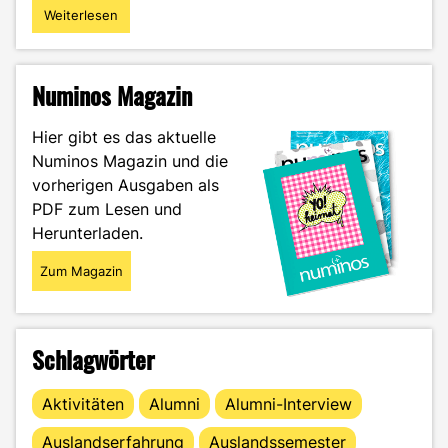
Weiterlesen
"Das
Leben
in
einer
Numinos Magazin
Wohngemeinschaft
–
Hier gibt es das aktuelle
so
Numinos Magazin und die
funktioniert
vorherigen Ausgaben als
das
Zusammenleben
PDF zum Lesen und
garantiert!"
Herunterladen.
Zum Magazin
Schlagwörter
Aktivitäten
Alumni
Alumni-Interview
Auslandserfahrung
Auslandssemester