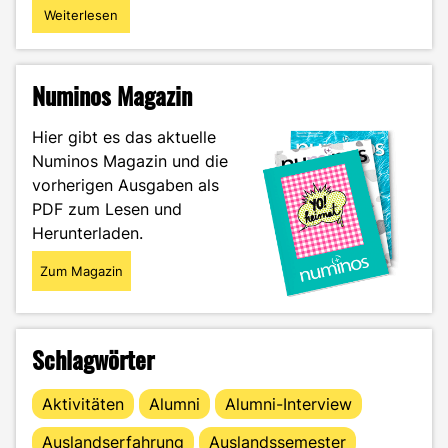
Weiterlesen
"Das
Leben
in
einer
Numinos Magazin
Wohngemeinschaft
–
Hier gibt es das aktuelle
so
Numinos Magazin und die
funktioniert
vorherigen Ausgaben als
das
Zusammenleben
PDF zum Lesen und
garantiert!"
Herunterladen.
Zum Magazin
Schlagwörter
Aktivitäten
Alumni
Alumni-Interview
Auslandserfahrung
Auslandssemester