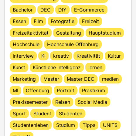
Bachelor
DEC
DIY
E-Commerce
Essen
Film
Fotografie
Freizeit
Freizeitaktivität
Gestaltung
Hauptstudium
Hochschule
Hochschule Offenburg
interview
KI
kreativ
Kreativität
Kultur
Kunst
Künstliche Intelligenz
lernen
Marketing
Master
Master DEC
medien
MI
Offenburg
Portrait
Praktikum
Praxissemester
Reisen
Social Media
Sport
Student
Studenten
Studentenleben
Studium
Tipps
UNITS