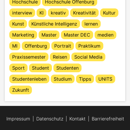
Hochschule
Hochschule Offenburg
interview
KI
kreativ
Kreativität
Kultur
Kunst
Künstliche Intelligenz
lernen
Marketing
Master
Master DEC
medien
MI
Offenburg
Portrait
Praktikum
Praxissemester
Reisen
Social Media
Sport
Student
Studenten
Studentenleben
Studium
Tipps
UNITS
Zukunft
Impressum
Datenschutz
Kontakt
Barrierefreiheit