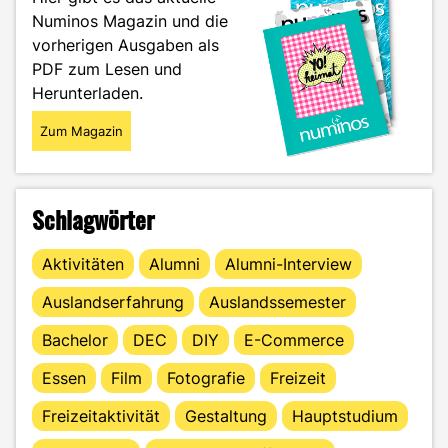
du
Numinos Magazin und die
bei
vorherigen Ausgaben als
Google
auf
PDF zum Lesen und
Platz
Herunterladen.
Eins"
Zum Magazin
Schlagwörter
Aktivitäten
Alumni
Alumni-Interview
Auslandserfahrung
Auslandssemester
Bachelor
DEC
DIY
E-Commerce
Essen
Film
Fotografie
Freizeit
Freizeitaktivität
Gestaltung
Hauptstudium