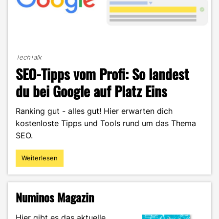
TechTalk
SEO-Tipps vom Profi: So landest
du bei Google auf Platz Eins
Ranking gut - alles gut! Hier erwarten dich
kostenloste Tipps und Tools rund um das Thema
SEO.
Weiterlesen
"SEO-
Tipps
vom
Profi:
Numinos Magazin
So
landest
Hier gibt es das aktuelle