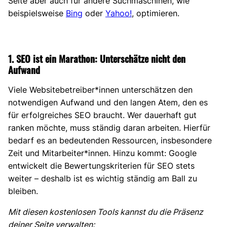
Seite aber auch für andere Suchmaschinen, wie
o
r
e
I
k
a
s
n
beispielsweise
Bing
oder
Yahoo!
, optimieren.
m
t
1. SEO ist ein Marathon: Unterschätze nicht den
Aufwand
Viele Websitebetreiber*innen unterschätzen den
notwendigen Aufwand und den langen Atem, den es
für erfolgreiches SEO braucht. Wer dauerhaft gut
ranken möchte, muss ständig daran arbeiten. Hierfür
bedarf es an bedeutenden Ressourcen, insbesondere
Zeit und Mitarbeiter*innen. Hinzu kommt: Google
entwickelt die Bewertungskriterien für SEO stets
weiter – deshalb ist es wichtig ständig am Ball zu
bleiben.
Mit diesen kostenlosen Tools kannst du die Präsenz
deiner Seite verwalten: