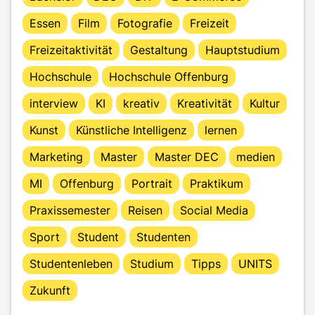
Essen
Film
Fotografie
Freizeit
Freizeitaktivität
Gestaltung
Hauptstudium
Hochschule
Hochschule Offenburg
interview
KI
kreativ
Kreativität
Kultur
Kunst
Künstliche Intelligenz
lernen
Marketing
Master
Master DEC
medien
MI
Offenburg
Portrait
Praktikum
Praxissemester
Reisen
Social Media
Sport
Student
Studenten
Studentenleben
Studium
Tipps
UNITS
Zukunft