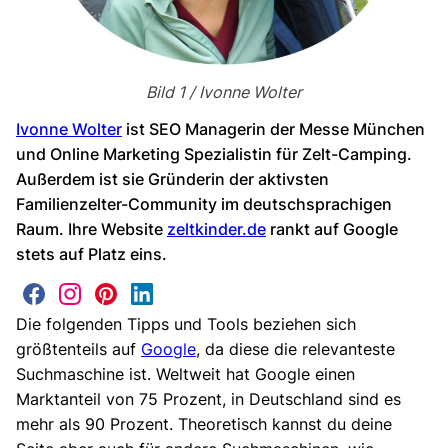
Bild 1 / Ivonne Wolter
Ivonne Wolter
ist SEO Managerin der Messe München
und Online Marketing Spezialistin für Zelt-Camping.
Außerdem ist sie Gründerin der aktivsten
Familienzelter-Community im deutschsprachigen
Raum. Ihre Website
zeltkinder.de
rankt auf Google
stets auf Platz eins.
F
I
P
L
Die folgenden Tipps und Tools beziehen sich
a
n
i
i
größtenteils auf
Google
, da diese die relevanteste
c
s
n
n
Suchmaschine ist. Weltweit hat Google einen
e
t
t
k
Marktanteil von 75 Prozent, in Deutschland sind es
b
a
e
e
mehr als 90 Prozent. Theoretisch kannst du deine
o
g
r
d