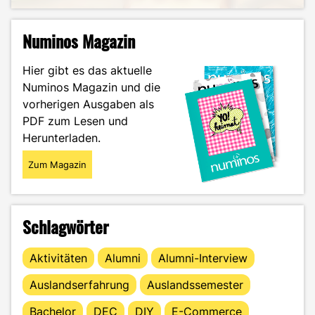
Numinos Magazin
Hier gibt es das aktuelle
Numinos Magazin und die
vorherigen Ausgaben als
PDF zum Lesen und
Herunterladen.
Zum Magazin
Schlagwörter
Aktivitäten
Alumni
Alumni-Interview
Auslandserfahrung
Auslandssemester
Bachelor
DEC
DIY
E-Commerce