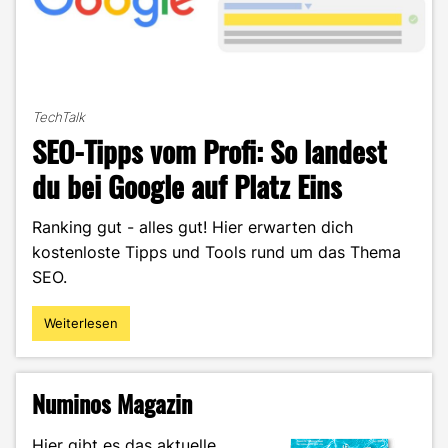
TechTalk
SEO-Tipps vom Profi: So landest
du bei Google auf Platz Eins
Ranking gut - alles gut! Hier erwarten dich
kostenloste Tipps und Tools rund um das Thema
SEO.
Weiterlesen
"SEO-
Tipps
vom
Profi:
Numinos Magazin
So
landest
Hier gibt es das aktuelle