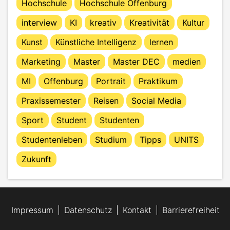
Hochschule
Hochschule Offenburg
interview
KI
kreativ
Kreativität
Kultur
Kunst
Künstliche Intelligenz
lernen
Marketing
Master
Master DEC
medien
MI
Offenburg
Portrait
Praktikum
Praxissemester
Reisen
Social Media
Sport
Student
Studenten
Studentenleben
Studium
Tipps
UNITS
Zukunft
Impressum
Datenschutz
Kontakt
Barrierefreiheit