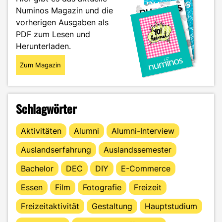
du
Numinos Magazin und die
bei
vorherigen Ausgaben als
Google
auf
PDF zum Lesen und
Platz
Herunterladen.
Eins"
Zum Magazin
Schlagwörter
Aktivitäten
Alumni
Alumni-Interview
Auslandserfahrung
Auslandssemester
Bachelor
DEC
DIY
E-Commerce
Essen
Film
Fotografie
Freizeit
Freizeitaktivität
Gestaltung
Hauptstudium