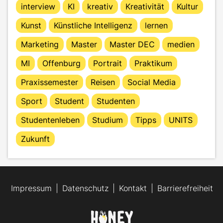
interview
KI
kreativ
Kreativität
Kultur
Kunst
Künstliche Intelligenz
lernen
Marketing
Master
Master DEC
medien
MI
Offenburg
Portrait
Praktikum
Praxissemester
Reisen
Social Media
Sport
Student
Studenten
Studentenleben
Studium
Tipps
UNITS
Zukunft
Impressum
Datenschutz
Kontakt
Barrierefreiheit