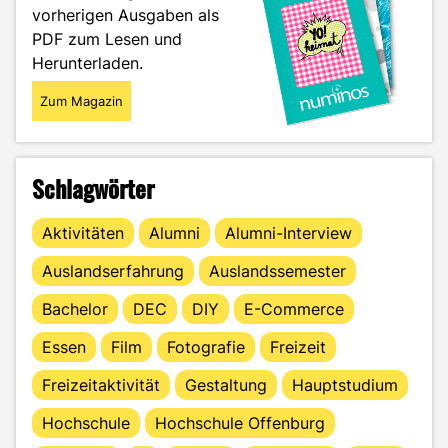
vorherigen Ausgaben als
und
zurück"
PDF zum Lesen und
Herunterladen.
Zum Magazin
Schlagwörter
Aktivitäten
Alumni
Alumni-Interview
Auslandserfahrung
Auslandssemester
Bachelor
DEC
DIY
E-Commerce
Essen
Film
Fotografie
Freizeit
Freizeitaktivität
Gestaltung
Hauptstudium
Hochschule
Hochschule Offenburg