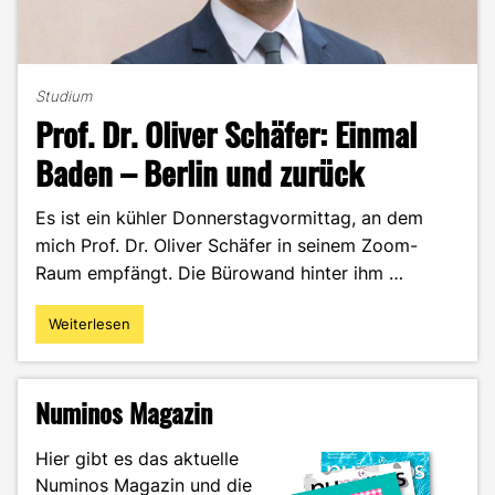
Studium
Prof. Dr. Oliver Schäfer: Einmal
Baden – Berlin und zurück
Es ist ein kühler Donnerstagvormittag, an dem
mich Prof. Dr. Oliver Schäfer in seinem Zoom-
Raum empfängt. Die Bürowand hinter ihm …
Weiterlesen
"Prof.
Dr.
Oliver
Schäfer:
Numinos Magazin
Einmal
Baden
Hier gibt es das aktuelle
–
Numinos Magazin und die
Berlin