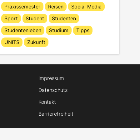
Praxissemester
Reisen
Social Media
Sport
Student
Studenten
Studentenleben
Studium
Tipps
UNITS
Zukunft
Impressum
Datenschutz
Kontakt
Barrierefreiheit