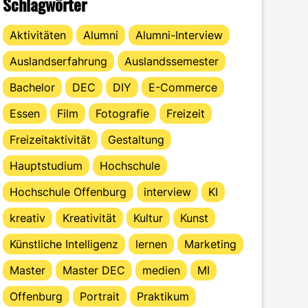
Schlagwörter
Aktivitäten
Alumni
Alumni-Interview
Auslandserfahrung
Auslandssemester
Bachelor
DEC
DIY
E-Commerce
Essen
Film
Fotografie
Freizeit
Freizeitaktivität
Gestaltung
Hauptstudium
Hochschule
Hochschule Offenburg
interview
KI
kreativ
Kreativität
Kultur
Kunst
Künstliche Intelligenz
lernen
Marketing
Master
Master DEC
medien
MI
Offenburg
Portrait
Praktikum