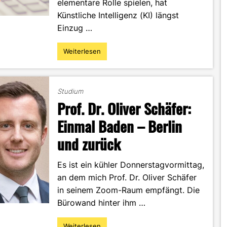
elementare Rolle spielen, hat
Künstliche Intelligenz (KI) längst
Einzug …
Weiterlesen
"Texten
mit
KI:
Das
Studium
solltest
Prof. Dr. Oliver Schäfer:
du
rechtlich
Einmal Baden – Berlin
beachten"
und zurück
Es ist ein kühler Donnerstagvormittag,
an dem mich Prof. Dr. Oliver Schäfer
in seinem Zoom-Raum empfängt. Die
Bürowand hinter ihm …
Weiterlesen