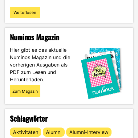
Weiterlesen
"Online-
Sprachclubs:
ein
einfacher
Numinos Magazin
Weg,
deine
Hier gibt es das aktuelle
Sprach-
Numinos Magazin und die
und
vorherigen Ausgaben als
Kommunikationskenntnisse
zu
PDF zum Lesen und
verbessern"
Herunterladen.
Zum Magazin
Schlagwörter
Aktivitäten
Alumni
Alumni-Interview