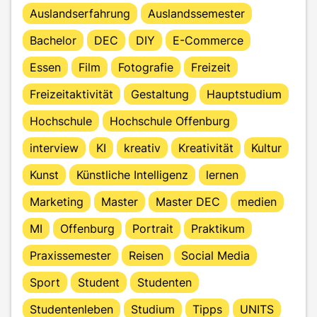
Auslandserfahrung
Auslandssemester
Bachelor
DEC
DIY
E-Commerce
Essen
Film
Fotografie
Freizeit
Freizeitaktivität
Gestaltung
Hauptstudium
Hochschule
Hochschule Offenburg
interview
KI
kreativ
Kreativität
Kultur
Kunst
Künstliche Intelligenz
lernen
Marketing
Master
Master DEC
medien
MI
Offenburg
Portrait
Praktikum
Praxissemester
Reisen
Social Media
Sport
Student
Studenten
Studentenleben
Studium
Tipps
UNITS