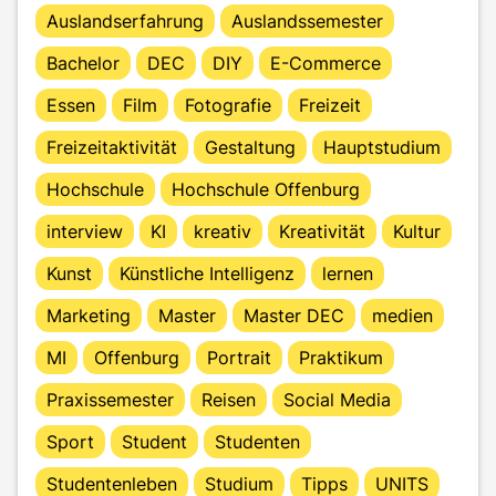
Auslandserfahrung
Auslandssemester
Bachelor
DEC
DIY
E-Commerce
Essen
Film
Fotografie
Freizeit
Freizeitaktivität
Gestaltung
Hauptstudium
Hochschule
Hochschule Offenburg
interview
KI
kreativ
Kreativität
Kultur
Kunst
Künstliche Intelligenz
lernen
Marketing
Master
Master DEC
medien
MI
Offenburg
Portrait
Praktikum
Praxissemester
Reisen
Social Media
Sport
Student
Studenten
Studentenleben
Studium
Tipps
UNITS