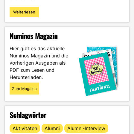
Weiterlesen
"Online-
Sprachclubs:
ein
einfacher
Numinos Magazin
Weg,
deine
Hier gibt es das aktuelle
Sprach-
Numinos Magazin und die
und
vorherigen Ausgaben als
Kommunikationskenntnisse
zu
PDF zum Lesen und
verbessern"
Herunterladen.
Zum Magazin
Schlagwörter
Aktivitäten
Alumni
Alumni-Interview