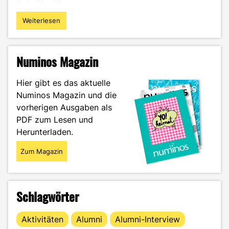
Weiterlesen
"Online-
Sprachclubs:
ein
einfacher
Numinos Magazin
Weg,
deine
Hier gibt es das aktuelle
Sprach-
Numinos Magazin und die
und
vorherigen Ausgaben als
Kommunikationskenntnisse
zu
PDF zum Lesen und
verbessern"
Herunterladen.
Zum Magazin
Schlagwörter
Aktivitäten
Alumni
Alumni-Interview