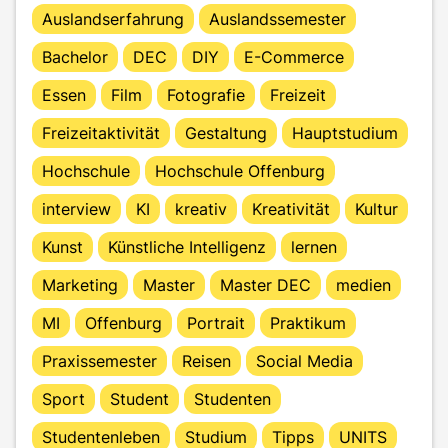
Auslandserfahrung
Auslandssemester
Bachelor
DEC
DIY
E-Commerce
Essen
Film
Fotografie
Freizeit
Freizeitaktivität
Gestaltung
Hauptstudium
Hochschule
Hochschule Offenburg
interview
KI
kreativ
Kreativität
Kultur
Kunst
Künstliche Intelligenz
lernen
Marketing
Master
Master DEC
medien
MI
Offenburg
Portrait
Praktikum
Praxissemester
Reisen
Social Media
Sport
Student
Studenten
Studentenleben
Studium
Tipps
UNITS