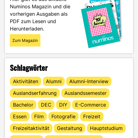
nur
Numinos Magazin und die
Seilspringen"
vorherigen Ausgaben als
PDF zum Lesen und
Herunterladen.
Zum Magazin
Schlagwörter
Aktivitäten
Alumni
Alumni-Interview
Auslandserfahrung
Auslandssemester
Bachelor
DEC
DIY
E-Commerce
Essen
Film
Fotografie
Freizeit
Freizeitaktivität
Gestaltung
Hauptstudium