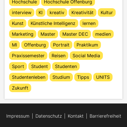
Hochschule
Hochschule Offenburg
interview
KI
kreativ
Kreativität
Kultur
Kunst
Künstliche Intelligenz
lernen
Marketing
Master
Master DEC
medien
MI
Offenburg
Portrait
Praktikum
Praxissemester
Reisen
Social Media
Sport
Student
Studenten
Studentenleben
Studium
Tipps
UNITS
Zukunft
Impressum
Datenschutz
Kontakt
Barrierefreiheit