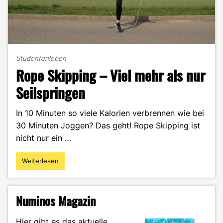
Studentenleben
Rope Skipping – Viel mehr als nur
Seilspringen
In 10 Minuten so viele Kalorien verbrennen wie bei
30 Minuten Joggen? Das geht! Rope Skipping ist
nicht nur ein …
Weiterlesen
"Rope
Skipping
–
Viel
Numinos Magazin
mehr
als
Hier gibt es das aktuelle