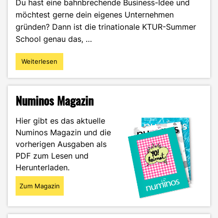
Du hast eine bahnbrechende Business-Idee und
möchtest gerne dein eigenes Unternehmen
gründen? Dann ist die trinationale KTUR-Summer
School genau das, …
Weiterlesen
"Start-
up
gründen
leicht
Numinos Magazin
gemacht
–
Hier gibt es das aktuelle
mit
Numinos Magazin und die
der
vorherigen Ausgaben als
KTUR
Summer
PDF zum Lesen und
School"
Herunterladen.
Zum Magazin