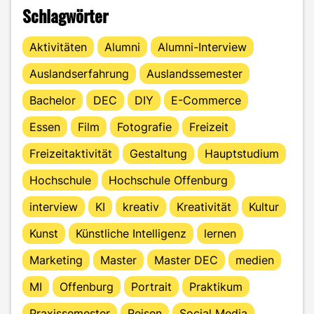
Schlagwörter
Aktivitäten
Alumni
Alumni-Interview
Auslandserfahrung
Auslandssemester
Bachelor
DEC
DIY
E-Commerce
Essen
Film
Fotografie
Freizeit
Freizeitaktivität
Gestaltung
Hauptstudium
Hochschule
Hochschule Offenburg
interview
KI
kreativ
Kreativität
Kultur
Kunst
Künstliche Intelligenz
lernen
Marketing
Master
Master DEC
medien
MI
Offenburg
Portrait
Praktikum
Praxissemester
Reisen
Social Media