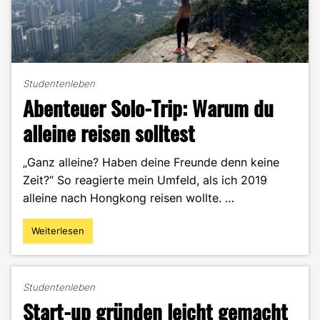
Studentenleben
Abenteuer Solo-Trip: Warum du
alleine reisen solltest
„Ganz alleine? Haben deine Freunde denn keine
Zeit?“ So reagierte mein Umfeld, als ich 2019
alleine nach Hongkong reisen wollte. …
Weiterlesen
"Abenteuer
Solo-
Trip:
Warum
Studentenleben
du
Start-up gründen leicht gemacht
alleine