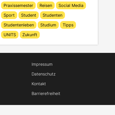
Praxissemester
Reisen
Social Media
Sport
Student
Studenten
Studentenleben
Studium
Tipps
UNITS
Zukunft
Impressum
Datenschutz
Kontakt
Barrierefreiheit