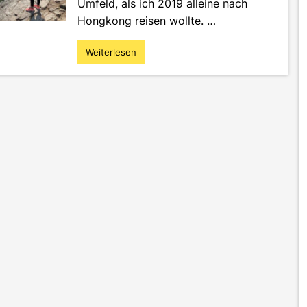
Umfeld, als ich 2019 alleine nach
Hongkong reisen wollte. …
Weiterlesen
"Abenteuer
Solo-
Trip:
Warum
du
alleine
reisen
solltest"