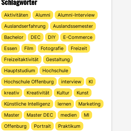
Schlagwörter
Aktivitäten
Alumni
Alumni-Interview
Auslandserfahrung
Auslandssemester
Bachelor
DEC
DIY
E-Commerce
Essen
Film
Fotografie
Freizeit
Freizeitaktivität
Gestaltung
Hauptstudium
Hochschule
Hochschule Offenburg
interview
KI
kreativ
Kreativität
Kultur
Kunst
Künstliche Intelligenz
lernen
Marketing
Master
Master DEC
medien
MI
Offenburg
Portrait
Praktikum