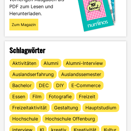
PDF zum Lesen und
Herunterladen.
Zum Magazin
Schlagwörter
Aktivitäten
Alumni
Alumni-Interview
Auslandserfahrung
Auslandssemester
Bachelor
DEC
DIY
E-Commerce
Essen
Film
Fotografie
Freizeit
Freizeitaktivität
Gestaltung
Hauptstudium
Hochschule
Hochschule Offenburg
interview
KI
kreativ
Kreativität
Kultur