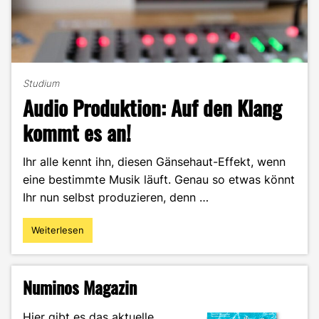
Studium
Audio Produktion: Auf den Klang
kommt es an!
Ihr alle kennt ihn, diesen Gänsehaut-Effekt, wenn
eine bestimmte Musik läuft. Genau so etwas könnt
Ihr nun selbst produzieren, denn …
Weiterlesen
"Audio
Produktion:
Auf
den
Numinos Magazin
Klang
kommt
Hier gibt es das aktuelle