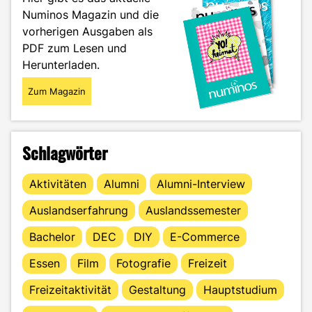
es
Numinos Magazin und die
an!"
vorherigen Ausgaben als
PDF zum Lesen und
Herunterladen.
Zum Magazin
Schlagwörter
Aktivitäten
Alumni
Alumni-Interview
Auslandserfahrung
Auslandssemester
Bachelor
DEC
DIY
E-Commerce
Essen
Film
Fotografie
Freizeit
Freizeitaktivität
Gestaltung
Hauptstudium