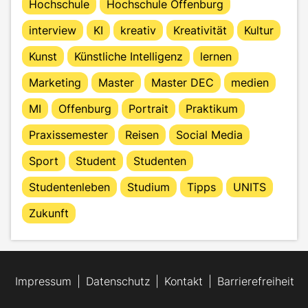
Hochschule
Hochschule Offenburg
interview
KI
kreativ
Kreativität
Kultur
Kunst
Künstliche Intelligenz
lernen
Marketing
Master
Master DEC
medien
MI
Offenburg
Portrait
Praktikum
Praxissemester
Reisen
Social Media
Sport
Student
Studenten
Studentenleben
Studium
Tipps
UNITS
Zukunft
Impressum
Datenschutz
Kontakt
Barrierefreiheit