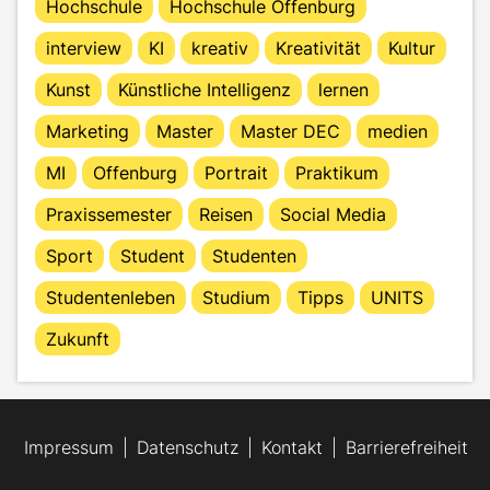
Hochschule
Hochschule Offenburg
interview
KI
kreativ
Kreativität
Kultur
Kunst
Künstliche Intelligenz
lernen
Marketing
Master
Master DEC
medien
MI
Offenburg
Portrait
Praktikum
Praxissemester
Reisen
Social Media
Sport
Student
Studenten
Studentenleben
Studium
Tipps
UNITS
Zukunft
Impressum
Datenschutz
Kontakt
Barrierefreiheit