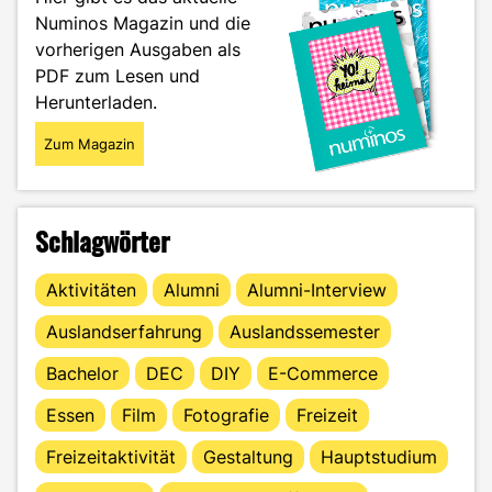
es
Numinos Magazin und die
an!"
vorherigen Ausgaben als
PDF zum Lesen und
Herunterladen.
Zum Magazin
Schlagwörter
Aktivitäten
Alumni
Alumni-Interview
Auslandserfahrung
Auslandssemester
Bachelor
DEC
DIY
E-Commerce
Essen
Film
Fotografie
Freizeit
Freizeitaktivität
Gestaltung
Hauptstudium