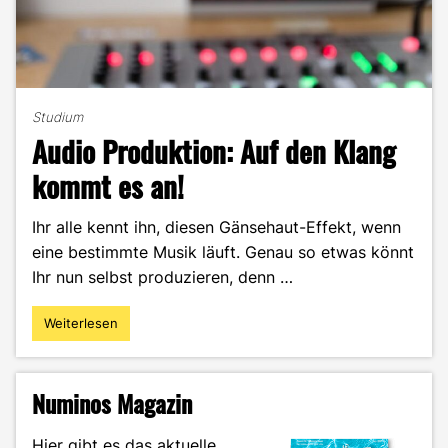
Studium
Audio Produktion: Auf den Klang
kommt es an!
Ihr alle kennt ihn, diesen Gänsehaut-Effekt, wenn
eine bestimmte Musik läuft. Genau so etwas könnt
Ihr nun selbst produzieren, denn …
Weiterlesen
"Audio
Produktion:
Auf
den
Numinos Magazin
Klang
kommt
Hier gibt es das aktuelle