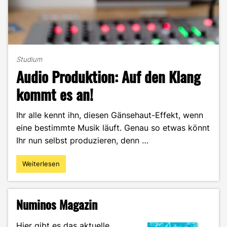
Studium
Audio Produktion: Auf den Klang
kommt es an!
Ihr alle kennt ihn, diesen Gänsehaut-Effekt, wenn
eine bestimmte Musik läuft. Genau so etwas könnt
Ihr nun selbst produzieren, denn …
Weiterlesen
"Audio
Produktion:
Auf
den
Numinos Magazin
Klang
kommt
Hier gibt es das aktuelle