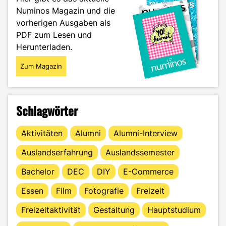
es
Numinos Magazin und die
an!"
vorherigen Ausgaben als
PDF zum Lesen und
Herunterladen.
Zum Magazin
Schlagwörter
Aktivitäten
Alumni
Alumni-Interview
Auslandserfahrung
Auslandssemester
Bachelor
DEC
DIY
E-Commerce
Essen
Film
Fotografie
Freizeit
Freizeitaktivität
Gestaltung
Hauptstudium