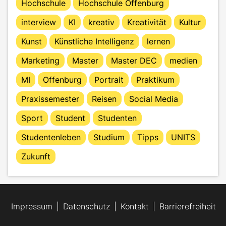
Hochschule
Hochschule Offenburg
interview
KI
kreativ
Kreativität
Kultur
Kunst
Künstliche Intelligenz
lernen
Marketing
Master
Master DEC
medien
MI
Offenburg
Portrait
Praktikum
Praxissemester
Reisen
Social Media
Sport
Student
Studenten
Studentenleben
Studium
Tipps
UNITS
Zukunft
Impressum
Datenschutz
Kontakt
Barrierefreiheit