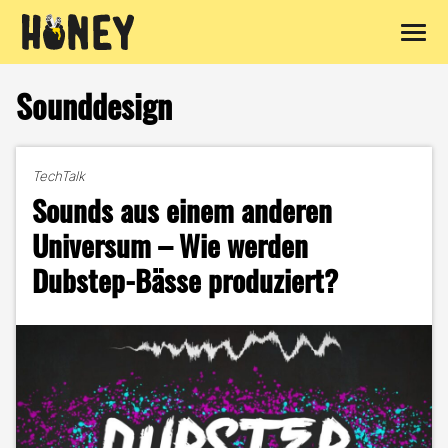
Zum
Inhalt
Sounddesign
springen
TechTalk
Sounds aus einem anderen
Universum – Wie werden
Dubstep-Bässe produziert?