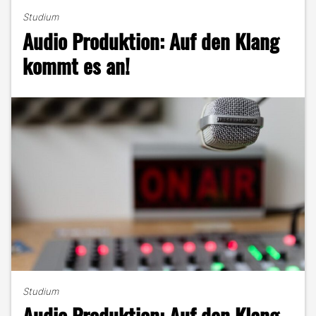
anderen
Studium
Universum
Audio Produktion: Auf den Klang
–
Wie
kommt es an!
werden
Dubstep-
Bässe
produziert?"
Studium
Audio Produktion: Auf den Klang