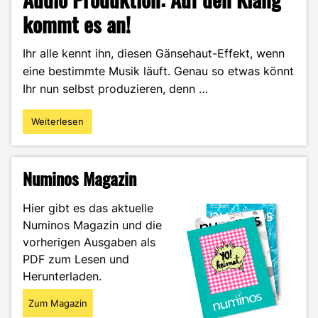
kommt es an!
Ihr alle kennt ihn, diesen Gänsehaut-Effekt, wenn
eine bestimmte Musik läuft. Genau so etwas könnt
Ihr nun selbst produzieren, denn …
Weiterlesen
"Audio
Produktion:
Auf
den
Numinos Magazin
Klang
kommt
Hier gibt es das aktuelle
es
Numinos Magazin und die
an!"
vorherigen Ausgaben als
PDF zum Lesen und
Herunterladen.
Zum Magazin