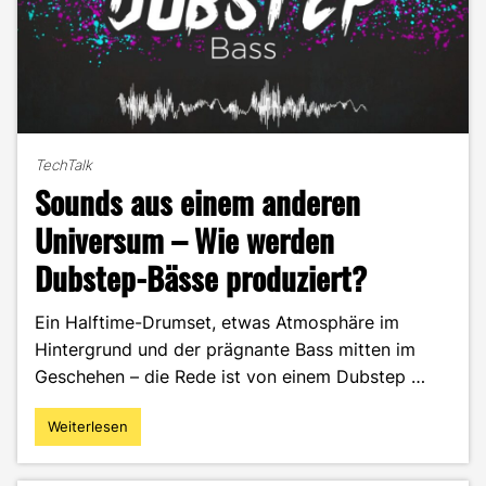
TechTalk
Sounds aus einem anderen
Universum – Wie werden
Dubstep-Bässe produziert?
Ein Halftime-Drumset, etwas Atmosphäre im
Hintergrund und der prägnante Bass mitten im
Geschehen – die Rede ist von einem Dubstep …
Weiterlesen
"Sounds
aus
einem