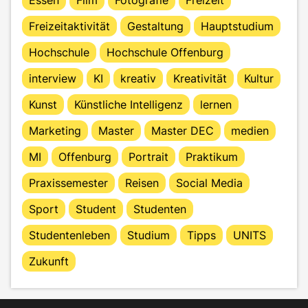
Freizeitaktivität
Gestaltung
Hauptstudium
Hochschule
Hochschule Offenburg
interview
KI
kreativ
Kreativität
Kultur
Kunst
Künstliche Intelligenz
lernen
Marketing
Master
Master DEC
medien
MI
Offenburg
Portrait
Praktikum
Praxissemester
Reisen
Social Media
Sport
Student
Studenten
Studentenleben
Studium
Tipps
UNITS
Zukunft