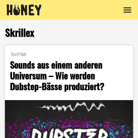
Zum
Inhalt
Skrillex
springen
TechTalk
Sounds aus einem anderen
Universum – Wie werden
Dubstep-Bässe produziert?