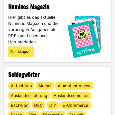
anderen
Numinos Magazin
Universum
–
Hier gibt es das aktuelle
Wie
Numinos Magazin und die
werden
vorherigen Ausgaben als
Dubstep-
Bässe
PDF zum Lesen und
produziert?"
Herunterladen.
Zum Magazin
Schlagwörter
Aktivitäten
Alumni
Alumni-Interview
Auslandserfahrung
Auslandssemester
Bachelor
DEC
DIY
E-Commerce
Essen
Film
Fotografie
Freizeit