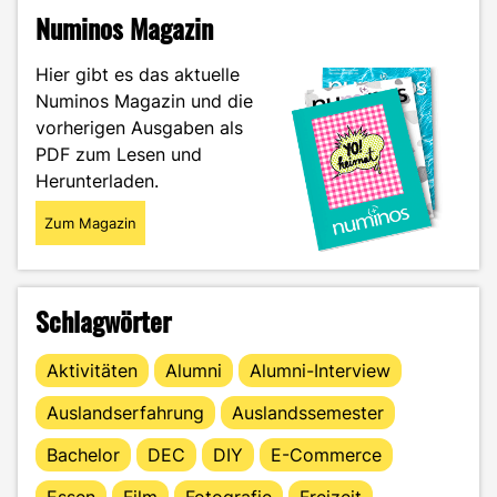
anderen
Numinos Magazin
Universum
–
Hier gibt es das aktuelle
Wie
Numinos Magazin und die
werden
vorherigen Ausgaben als
Dubstep-
Bässe
PDF zum Lesen und
produziert?"
Herunterladen.
Zum Magazin
Schlagwörter
Aktivitäten
Alumni
Alumni-Interview
Auslandserfahrung
Auslandssemester
Bachelor
DEC
DIY
E-Commerce
Essen
Film
Fotografie
Freizeit