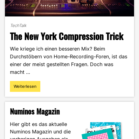
TechTalk
The New York Compression Trick
Wie kriege ich einen besseren Mix? Beim
Durchstöbern von Home-Recording-Foren, ist das
einer der meist gestellten Fragen. Doch was
macht …
Weiterlesen
"The
New
York
Compression
Numinos Magazin
Trick"
Hier gibt es das aktuelle
Numinos Magazin und die
vorherigen Ausgaben als