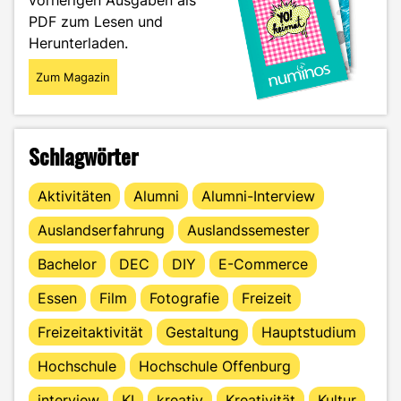
PDF zum Lesen und
Herunterladen.
Zum Magazin
Schlagwörter
Aktivitäten
Alumni
Alumni-Interview
Auslandserfahrung
Auslandssemester
Bachelor
DEC
DIY
E-Commerce
Essen
Film
Fotografie
Freizeit
Freizeitaktivität
Gestaltung
Hauptstudium
Hochschule
Hochschule Offenburg
interview
KI
kreativ
Kreativität
Kultur