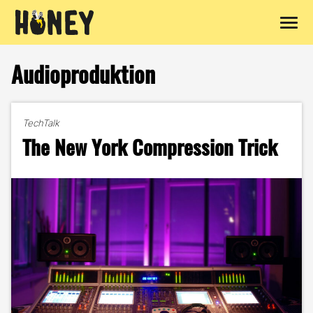
Zum
Inhalt
Audioproduktion
springen
TechTalk
The New York Compression Trick