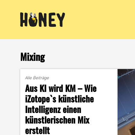
Zum
Inhalt
springen
Mixing
Alle Beiträge
Aus KI wird KM – Wie
iZotope`s künstliche
Intelligenz einen
künstlerischen Mix
erstellt