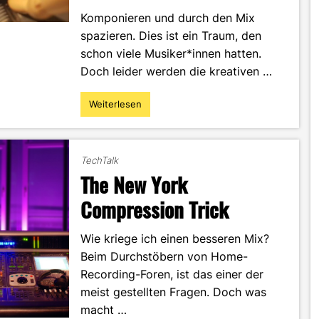
Komponieren und durch den Mix
spazieren. Dies ist ein Traum, den
schon viele Musiker*innen hatten.
Doch leider werden die kreativen …
Weiterlesen
"Aus
KI
wird
KM
TechTalk
–
The New York
Wie
iZotope`s
Compression Trick
künstliche
Intelligenz
Wie kriege ich einen besseren Mix?
einen
Beim Durchstöbern von Home-
künstlerischen
Mix
Recording-Foren, ist das einer der
erstellt"
meist gestellten Fragen. Doch was
macht …