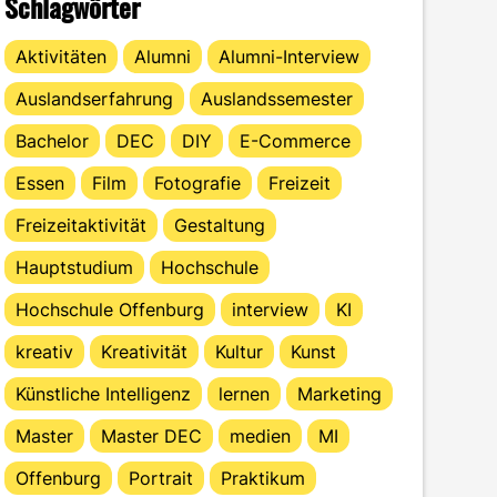
Schlagwörter
Aktivitäten
Alumni
Alumni-Interview
Auslandserfahrung
Auslandssemester
Bachelor
DEC
DIY
E-Commerce
Essen
Film
Fotografie
Freizeit
Freizeitaktivität
Gestaltung
Hauptstudium
Hochschule
Hochschule Offenburg
interview
KI
kreativ
Kreativität
Kultur
Kunst
Künstliche Intelligenz
lernen
Marketing
Master
Master DEC
medien
MI
Offenburg
Portrait
Praktikum