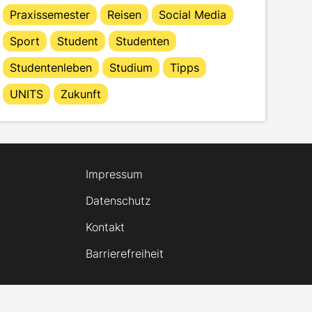
Praxissemester
Reisen
Social Media
Sport
Student
Studenten
Studentenleben
Studium
Tipps
UNITS
Zukunft
Impressum
Datenschutz
Kontakt
Barrierefreiheit