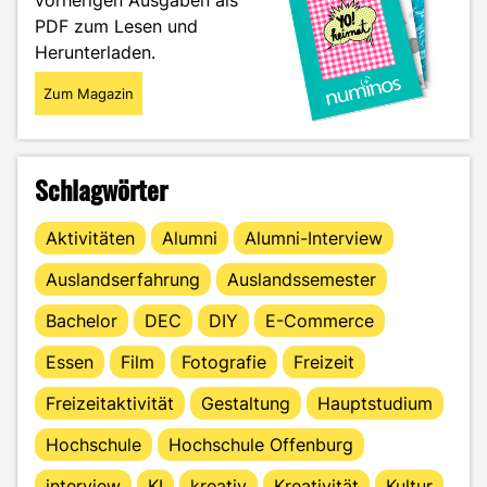
PDF zum Lesen und
Herunterladen.
Zum Magazin
Schlagwörter
Aktivitäten
Alumni
Alumni-Interview
Auslandserfahrung
Auslandssemester
Bachelor
DEC
DIY
E-Commerce
Essen
Film
Fotografie
Freizeit
Freizeitaktivität
Gestaltung
Hauptstudium
Hochschule
Hochschule Offenburg
interview
KI
kreativ
Kreativität
Kultur