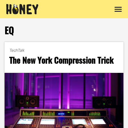
Zum
Inhalt
EQ
springen
TechTalk
The New York Compression Trick