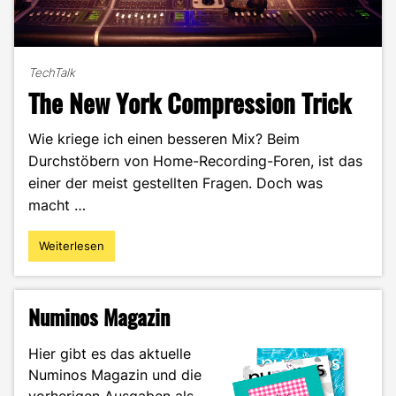
TechTalk
The New York Compression Trick
Wie kriege ich einen besseren Mix? Beim
Durchstöbern von Home-Recording-Foren, ist das
einer der meist gestellten Fragen. Doch was
macht …
Weiterlesen
"The
New
York
Compression
Numinos Magazin
Trick"
Hier gibt es das aktuelle
Numinos Magazin und die
vorherigen Ausgaben als