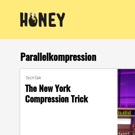
Zum
Inhalt
springen
Parallelkompression
TechTalk
The New York
Compression Trick