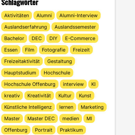
Schlagwörter
Aktivitäten
Alumni
Alumni-Interview
Auslandserfahrung
Auslandssemester
Bachelor
DEC
DIY
E-Commerce
Essen
Film
Fotografie
Freizeit
Freizeitaktivität
Gestaltung
Hauptstudium
Hochschule
Hochschule Offenburg
interview
KI
kreativ
Kreativität
Kultur
Kunst
Künstliche Intelligenz
lernen
Marketing
Master
Master DEC
medien
MI
Offenburg
Portrait
Praktikum