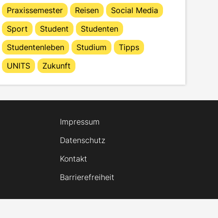
Praxissemester
Reisen
Social Media
Sport
Student
Studenten
Studentenleben
Studium
Tipps
UNITS
Zukunft
Impressum
Datenschutz
Kontakt
Barrierefreiheit