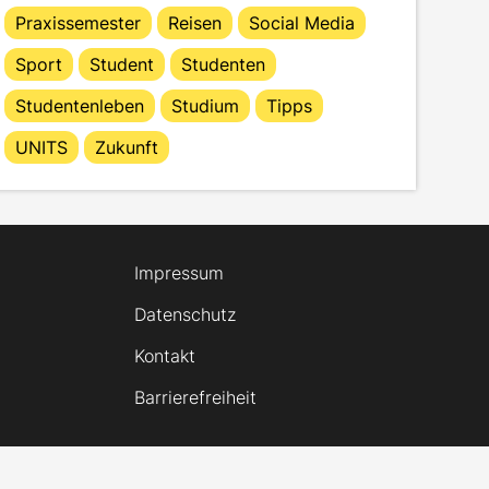
Praxissemester
Reisen
Social Media
Sport
Student
Studenten
Studentenleben
Studium
Tipps
UNITS
Zukunft
Impressum
Datenschutz
Kontakt
Barrierefreiheit