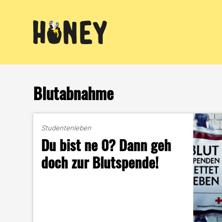
Zum
Inhalt
springen
Blutabnahme
Studentenleben
Du bist ne 0? Dann geh
doch zur Blutspende!