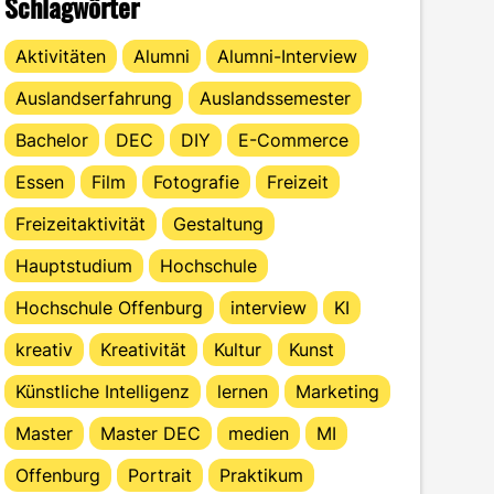
Schlagwörter
Aktivitäten
Alumni
Alumni-Interview
Auslandserfahrung
Auslandssemester
Bachelor
DEC
DIY
E-Commerce
Essen
Film
Fotografie
Freizeit
Freizeitaktivität
Gestaltung
Hauptstudium
Hochschule
Hochschule Offenburg
interview
KI
kreativ
Kreativität
Kultur
Kunst
Künstliche Intelligenz
lernen
Marketing
Master
Master DEC
medien
MI
Offenburg
Portrait
Praktikum