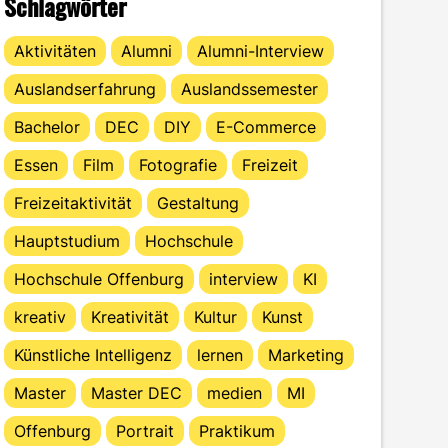
Schlagwörter
Aktivitäten
Alumni
Alumni-Interview
Auslandserfahrung
Auslandssemester
Bachelor
DEC
DIY
E-Commerce
Essen
Film
Fotografie
Freizeit
Freizeitaktivität
Gestaltung
Hauptstudium
Hochschule
Hochschule Offenburg
interview
KI
kreativ
Kreativität
Kultur
Kunst
Künstliche Intelligenz
lernen
Marketing
Master
Master DEC
medien
MI
Offenburg
Portrait
Praktikum