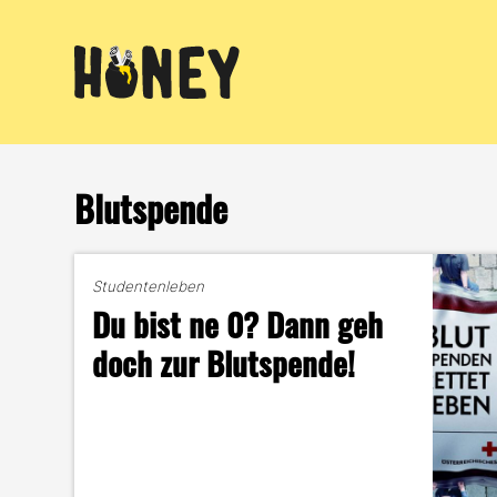
Zum
Inhalt
springen
Blutspende
Studentenleben
Du bist ne 0? Dann geh
doch zur Blutspende!