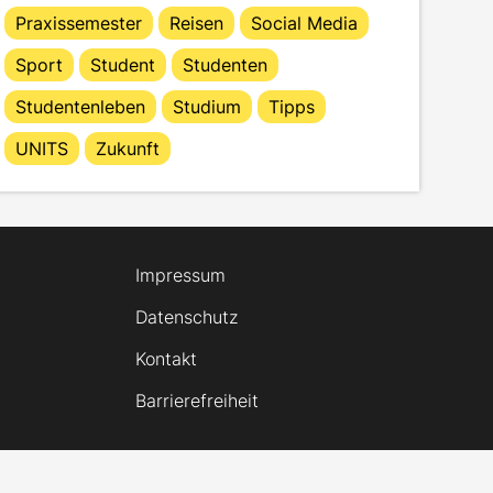
Praxissemester
Reisen
Social Media
Sport
Student
Studenten
Studentenleben
Studium
Tipps
UNITS
Zukunft
Impressum
Datenschutz
Kontakt
Barrierefreiheit