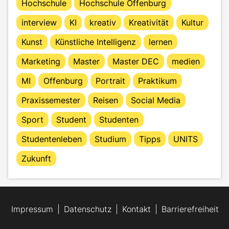
Hochschule
Hochschule Offenburg
interview
KI
kreativ
Kreativität
Kultur
Kunst
Künstliche Intelligenz
lernen
Marketing
Master
Master DEC
medien
MI
Offenburg
Portrait
Praktikum
Praxissemester
Reisen
Social Media
Sport
Student
Studenten
Studentenleben
Studium
Tipps
UNITS
Zukunft
Impressum
Datenschutz
Kontakt
Barrierefreiheit