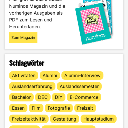
doch
Numinos Magazin und die
zur
vorherigen Ausgaben als
Blutspende!"
PDF zum Lesen und
Herunterladen.
Zum Magazin
Schlagwörter
Aktivitäten
Alumni
Alumni-Interview
Auslandserfahrung
Auslandssemester
Bachelor
DEC
DIY
E-Commerce
Essen
Film
Fotografie
Freizeit
Freizeitaktivität
Gestaltung
Hauptstudium