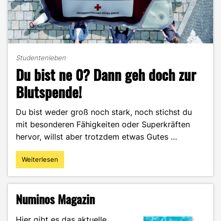
Studentenleben
Du bist ne 0? Dann geh doch zur
Blutspende!
Du bist weder groß noch stark, noch stichst du
mit besonderen Fähigkeiten oder Superkräften
hervor, willst aber trotzdem etwas Gutes …
Weiterlesen
"Du
bist
ne
0?
Numinos Magazin
Dann
geh
Hier gibt es das aktuelle