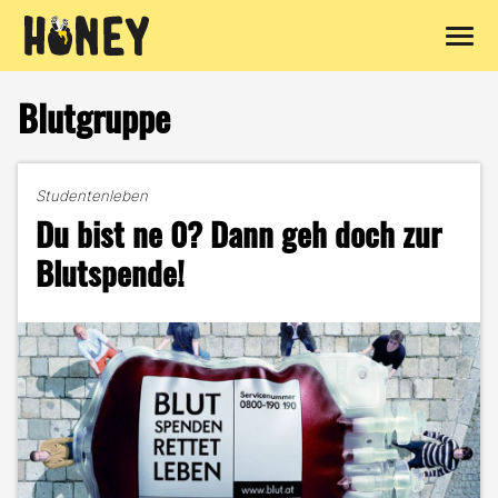
Zum
Inhalt
Blutgruppe
springen
Studentenleben
Du bist ne 0? Dann geh doch zur
Blutspende!