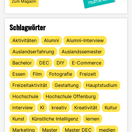
Zum Magazin
Schlagwörter
Aktivitäten
Alumni
Alumni-Interview
Auslandserfahrung
Auslandssemester
Bachelor
DEC
DIY
E-Commerce
Essen
Film
Fotografie
Freizeit
Freizeitaktivität
Gestaltung
Hauptstudium
Hochschule
Hochschule Offenburg
interview
KI
kreativ
Kreativität
Kultur
Kunst
Künstliche Intelligenz
lernen
Marketing
Master
Master DEC
medien