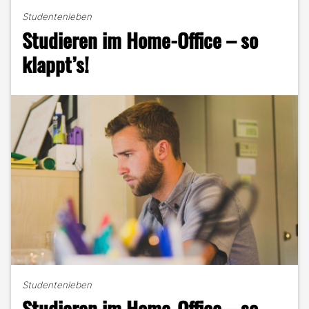
–
Studentenleben
Welche
Studieren im Home-Office – so
Form
eignet
klappt’s!
sich
am
besten?"
Studentenleben
Studieren im Home-Office – so