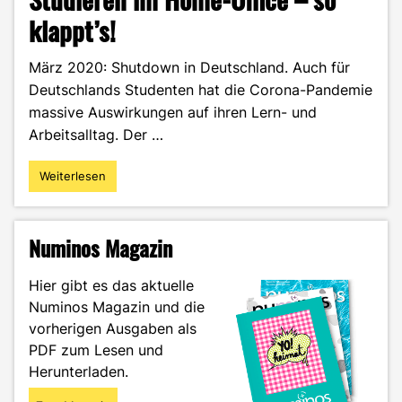
klappt’s!
März 2020: Shutdown in Deutschland. Auch für
Deutschlands Studenten hat die Corona-Pandemie
massive Auswirkungen auf ihren Lern- und
Arbeitsalltag. Der …
Weiterlesen
"Studieren
im
Home-
Office
Numinos Magazin
–
so
Hier gibt es das aktuelle
klappt’s!"
Numinos Magazin und die
vorherigen Ausgaben als
PDF zum Lesen und
Herunterladen.