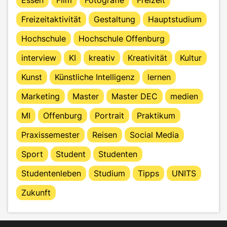
Freizeitaktivität
Gestaltung
Hauptstudium
Hochschule
Hochschule Offenburg
interview
KI
kreativ
Kreativität
Kultur
Kunst
Künstliche Intelligenz
lernen
Marketing
Master
Master DEC
medien
MI
Offenburg
Portrait
Praktikum
Praxissemester
Reisen
Social Media
Sport
Student
Studenten
Studentenleben
Studium
Tipps
UNITS
Zukunft