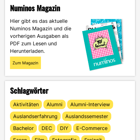
–
Numinos Magazin
Welche
Form
Hier gibt es das aktuelle
eignet
Numinos Magazin und die
sich
vorherigen Ausgaben als
am
besten?"
PDF zum Lesen und
Herunterladen.
Zum Magazin
Schlagwörter
Aktivitäten
Alumni
Alumni-Interview
Auslandserfahrung
Auslandssemester
Bachelor
DEC
DIY
E-Commerce
Essen
Film
Fotografie
Freizeit