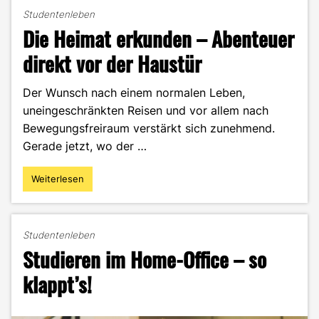
Studentenleben
Die Heimat erkunden – Abenteuer
direkt vor der Haustür
Der Wunsch nach einem normalen Leben,
uneingeschränkten Reisen und vor allem nach
Bewegungsfreiraum verstärkt sich zunehmend.
Gerade jetzt, wo der …
Weiterlesen
"Die
Heimat
erkunden
–
Studentenleben
Abenteuer
Studieren im Home-Office – so
direkt
vor
klappt’s!
der
Haustür"