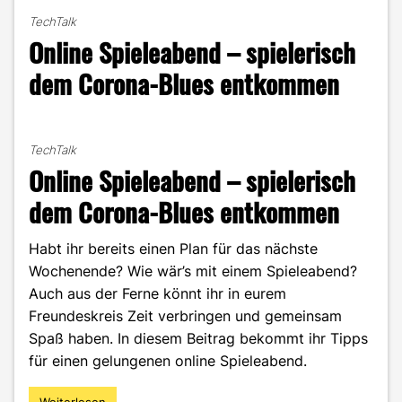
–
TechTalk
Welche
Online Spieleabend – spielerisch
Form
eignet
dem Corona-Blues entkommen
sich
am
besten?"
TechTalk
Online Spieleabend – spielerisch
dem Corona-Blues entkommen
Habt ihr bereits einen Plan für das nächste
Wochenende? Wie wär’s mit einem Spieleabend?
Auch aus der Ferne könnt ihr in eurem
Freundeskreis Zeit verbringen und gemeinsam
Spaß haben. In diesem Beitrag bekommt ihr Tipps
für einen gelungenen online Spieleabend.