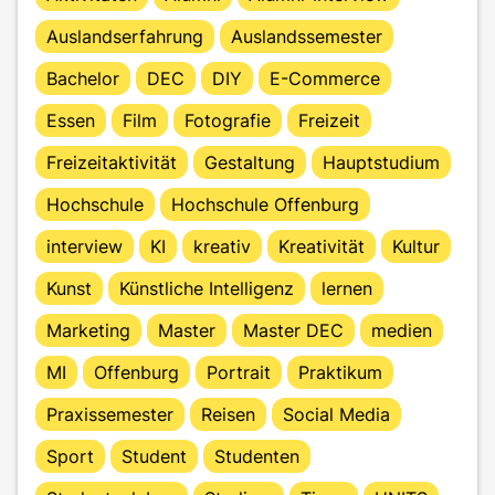
Auslandserfahrung
Auslandssemester
Bachelor
DEC
DIY
E-Commerce
Essen
Film
Fotografie
Freizeit
Freizeitaktivität
Gestaltung
Hauptstudium
Hochschule
Hochschule Offenburg
interview
KI
kreativ
Kreativität
Kultur
Kunst
Künstliche Intelligenz
lernen
Marketing
Master
Master DEC
medien
MI
Offenburg
Portrait
Praktikum
Praxissemester
Reisen
Social Media
Sport
Student
Studenten