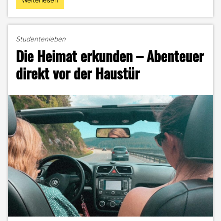
Weiterlesen
"Online
Spieleabend
–
spielerisch
Studentenleben
dem
Die Heimat erkunden – Abenteuer
Corona-
Blues
direkt vor der Haustür
entkommen"