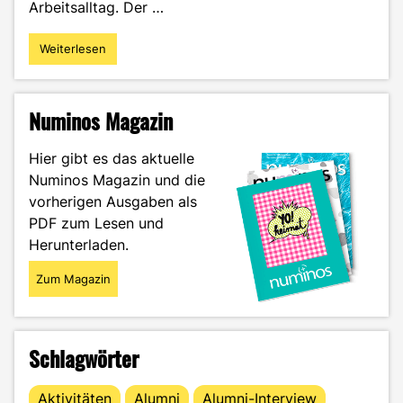
Arbeitsalltag. Der …
Weiterlesen
"Studieren
im
Home-
Office
Numinos Magazin
–
so
Hier gibt es das aktuelle
klappt’s!"
Numinos Magazin und die
vorherigen Ausgaben als
PDF zum Lesen und
Herunterladen.
Zum Magazin
Schlagwörter
Aktivitäten
Alumni
Alumni-Interview