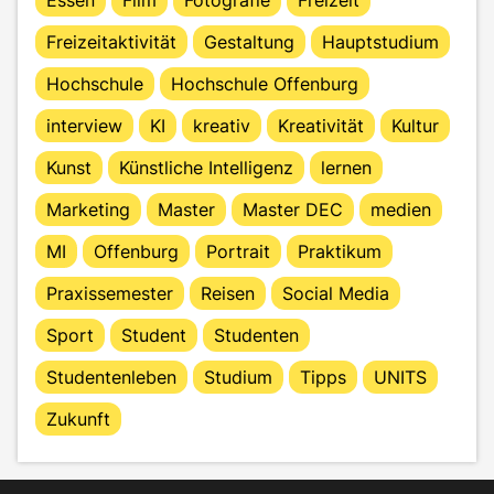
Freizeitaktivität
Gestaltung
Hauptstudium
Hochschule
Hochschule Offenburg
interview
KI
kreativ
Kreativität
Kultur
Kunst
Künstliche Intelligenz
lernen
Marketing
Master
Master DEC
medien
MI
Offenburg
Portrait
Praktikum
Praxissemester
Reisen
Social Media
Sport
Student
Studenten
Studentenleben
Studium
Tipps
UNITS
Zukunft