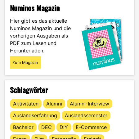
–
Numinos Magazin
Welche
Form
Hier gibt es das aktuelle
eignet
Numinos Magazin und die
sich
vorherigen Ausgaben als
am
besten?"
PDF zum Lesen und
Herunterladen.
Zum Magazin
Schlagwörter
Aktivitäten
Alumni
Alumni-Interview
Auslandserfahrung
Auslandssemester
Bachelor
DEC
DIY
E-Commerce
Essen
Film
Fotografie
Freizeit