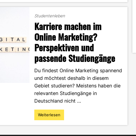
Lea
Wieser
Studentenleben
–
Karriere machen im
erfolgreiche
Karriere
Online Marketing?
in
Perspektiven und
der
Region"
passende Studiengänge
Du findest Online Marketing spannend
und möchtest deshalb in diesem
Gebiet studieren? Meistens haben die
relevanten Studiengänge in
Deutschland nicht …
Weiterlesen
"Karriere
machen
im
Online