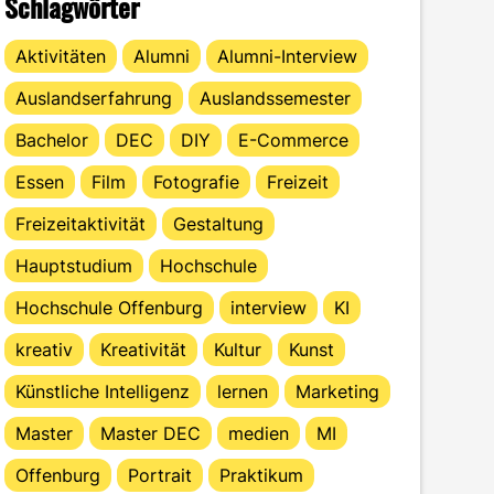
Schlagwörter
Aktivitäten
Alumni
Alumni-Interview
Auslandserfahrung
Auslandssemester
Bachelor
DEC
DIY
E-Commerce
Essen
Film
Fotografie
Freizeit
Freizeitaktivität
Gestaltung
Hauptstudium
Hochschule
Hochschule Offenburg
interview
KI
kreativ
Kreativität
Kultur
Kunst
Künstliche Intelligenz
lernen
Marketing
Master
Master DEC
medien
MI
Offenburg
Portrait
Praktikum