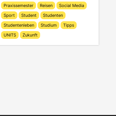
Praxissemester
Reisen
Social Media
Sport
Student
Studenten
Studentenleben
Studium
Tipps
UNITS
Zukunft