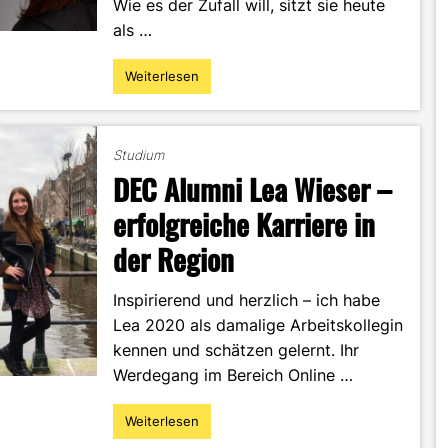
Wie es der Zufall will, sitzt sie heute
als …
Weiterlesen
"DEC
Alumna
Selina
Anke:
Studium
Ihr
DEC Alumni Lea Wieser –
Weg
ins
erfolgreiche Karriere in
Online
der Region
Marketing"
Inspirierend und herzlich – ich habe
Lea 2020 als damalige Arbeitskollegin
kennen und schätzen gelernt. Ihr
Werdegang im Bereich Online …
Weiterlesen
"DEC
Alumni