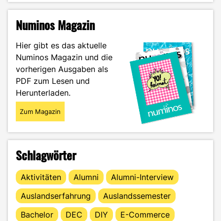
Die
problematische
Numinos Magazin
Seite
der
Hier gibt es das aktuelle
Influencer-
Numinos Magazin und die
Welt"
vorherigen Ausgaben als
PDF zum Lesen und
Herunterladen.
Zum Magazin
Schlagwörter
Aktivitäten
Alumni
Alumni-Interview
Auslandserfahrung
Auslandssemester
Bachelor
DEC
DIY
E-Commerce