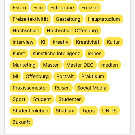
Essen
Film
Fotografie
Freizeit
Freizeitaktivität
Gestaltung
Hauptstudium
Hochschule
Hochschule Offenburg
interview
KI
kreativ
Kreativität
Kultur
Kunst
Künstliche Intelligenz
lernen
Marketing
Master
Master DEC
medien
MI
Offenburg
Portrait
Praktikum
Praxissemester
Reisen
Social Media
Sport
Student
Studenten
Studentenleben
Studium
Tipps
UNITS
Zukunft