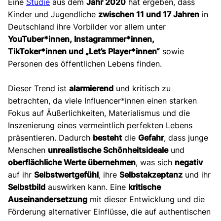
Eine
Studie
aus dem
Jahr 2020
hat ergeben, dass
Kinder und Jugendliche
zwischen 11 und 17 Jahren
in
Deutschland ihre Vorbilder vor allem unter
YouTuber*innen, Instagrammer*innen,
TikToker*innen und „Let’s Player*innen“
sowie
Personen des öffentlichen Lebens finden.
Dieser Trend ist
alarmierend
und kritisch zu
betrachten, da viele Influencer*innen einen starken
Fokus auf Äußerlichkeiten, Materialismus und die
Inszenierung eines vermeintlich perfekten Lebens
präsentieren. Dadurch
besteht
die
Gefahr
, dass junge
Menschen
unrealistische Schönheitsideale
und
oberflächliche Werte übernehmen
, was sich
negativ
auf ihr
Selbstwertgefühl
, ihre
Selbstakzeptanz
und ihr
Selbstbild
auswirken kann. Eine
kritische
Auseinandersetzung
mit dieser Entwicklung und die
Förderung alternativer Einflüsse, die auf authentischen