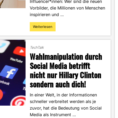
Influencer*innen: Wer sind die neuen
Vorbilder, die Millionen von Menschen
inspirieren und …
Weiterlesen
"Trügerische
Vorbilder:
Die
problematische
TechTalk
Seite
Wahlmanipulation durch
der
Influencer-
Social Media betrifft
Welt"
nicht nur Hillary Clinton
sondern auch dich!
In einer Welt, in der Informationen
schneller verbreitet werden als je
zuvor, hat die Bedeutung von Social
Media als Instrument …