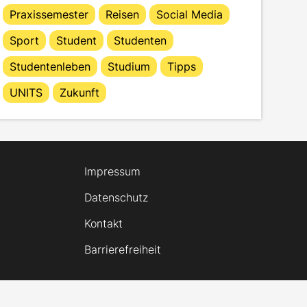
Praxissemester
Reisen
Social Media
Sport
Student
Studenten
Studentenleben
Studium
Tipps
UNITS
Zukunft
Impressum
Datenschutz
Kontakt
Barrierefreiheit