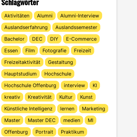
Schlagwörter
Aktivitäten
Alumni
Alumni-Interview
Auslandserfahrung
Auslandssemester
Bachelor
DEC
DIY
E-Commerce
Essen
Film
Fotografie
Freizeit
Freizeitaktivität
Gestaltung
Hauptstudium
Hochschule
Hochschule Offenburg
interview
KI
kreativ
Kreativität
Kultur
Kunst
Künstliche Intelligenz
lernen
Marketing
Master
Master DEC
medien
MI
Offenburg
Portrait
Praktikum