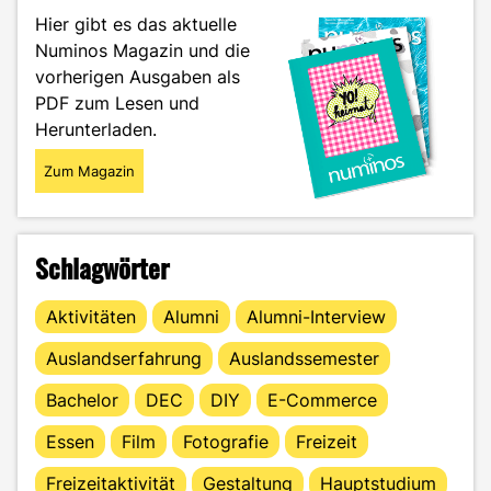
und
Hier gibt es das aktuelle
Vieles
Numinos Magazin und die
mehr"
vorherigen Ausgaben als
PDF zum Lesen und
Herunterladen.
Zum Magazin
Schlagwörter
Aktivitäten
Alumni
Alumni-Interview
Auslandserfahrung
Auslandssemester
Bachelor
DEC
DIY
E-Commerce
Essen
Film
Fotografie
Freizeit
Freizeitaktivität
Gestaltung
Hauptstudium