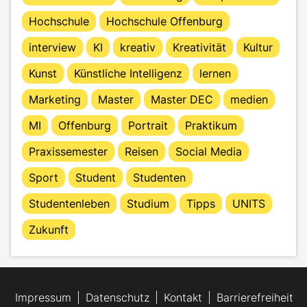
Hochschule
Hochschule Offenburg
interview
KI
kreativ
Kreativität
Kultur
Kunst
Künstliche Intelligenz
lernen
Marketing
Master
Master DEC
medien
MI
Offenburg
Portrait
Praktikum
Praxissemester
Reisen
Social Media
Sport
Student
Studenten
Studentenleben
Studium
Tipps
UNITS
Zukunft
Impressum
Datenschutz
Kontakt
Barrierefreiheit