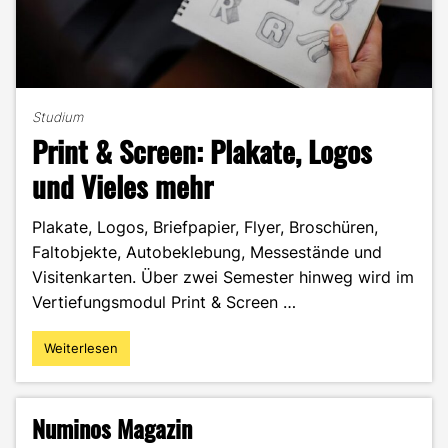
Studium
Print & Screen: Plakate, Logos
und Vieles mehr
Plakate, Logos, Briefpapier, Flyer, Broschüren,
Faltobjekte, Autobeklebung, Messestände und
Visitenkarten. Über zwei Semester hinweg wird im
Vertiefungsmodul Print & Screen …
Weiterlesen
"Print
&
Screen:
Plakate,
Numinos Magazin
Logos