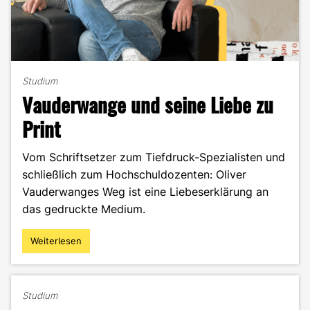
Studium
Vauderwange und seine Liebe zu
Print
Vom Schriftsetzer zum Tiefdruck-Spezialisten und
schließlich zum Hochschuldozenten: Oliver
Vauderwanges Weg ist eine Liebeserklärung an
das gedruckte Medium.
Weiterlesen
"Vauderwange
und
seine
Liebe
Studium
zu