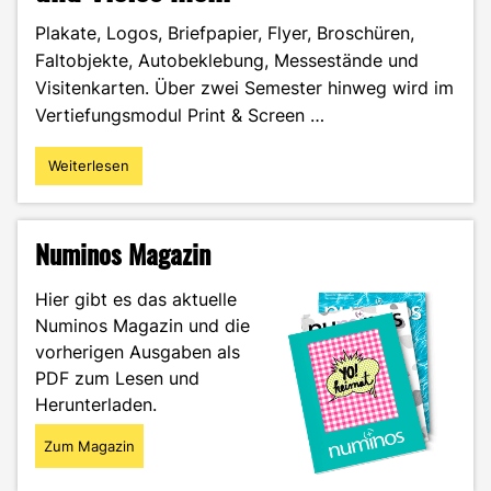
Plakate, Logos, Briefpapier, Flyer, Broschüren,
Faltobjekte, Autobeklebung, Messestände und
Visitenkarten. Über zwei Semester hinweg wird im
Vertiefungsmodul Print & Screen …
Weiterlesen
"Print
&
Screen:
Plakate,
Numinos Magazin
Logos
und
Hier gibt es das aktuelle
Vieles
Numinos Magazin und die
mehr"
vorherigen Ausgaben als
PDF zum Lesen und
Herunterladen.
Zum Magazin