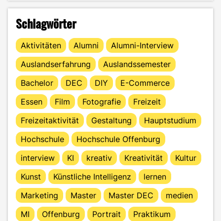
Schlagwörter
Aktivitäten
Alumni
Alumni-Interview
Auslandserfahrung
Auslandssemester
Bachelor
DEC
DIY
E-Commerce
Essen
Film
Fotografie
Freizeit
Freizeitaktivität
Gestaltung
Hauptstudium
Hochschule
Hochschule Offenburg
interview
KI
kreativ
Kreativität
Kultur
Kunst
Künstliche Intelligenz
lernen
Marketing
Master
Master DEC
medien
MI
Offenburg
Portrait
Praktikum