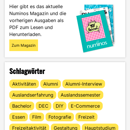
und
Hier gibt es das aktuelle
Vieles
Numinos Magazin und die
mehr"
vorherigen Ausgaben als
PDF zum Lesen und
Herunterladen.
Zum Magazin
Schlagwörter
Aktivitäten
Alumni
Alumni-Interview
Auslandserfahrung
Auslandssemester
Bachelor
DEC
DIY
E-Commerce
Essen
Film
Fotografie
Freizeit
Freizeitaktivität
Gestaltung
Hauptstudium