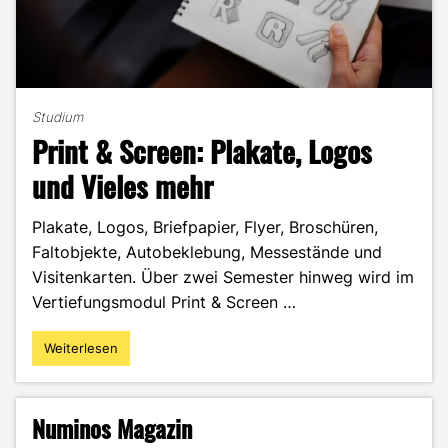
Studium
Print & Screen: Plakate, Logos
und Vieles mehr
Plakate, Logos, Briefpapier, Flyer, Broschüren,
Faltobjekte, Autobeklebung, Messestände und
Visitenkarten. Über zwei Semester hinweg wird im
Vertiefungsmodul Print & Screen …
Weiterlesen
"Print
&
Screen:
Plakate,
Numinos Magazin
Logos