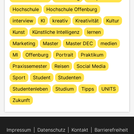
Hochschule
Hochschule Offenburg
interview
KI
kreativ
Kreativität
Kultur
Kunst
Künstliche Intelligenz
lernen
Marketing
Master
Master DEC
medien
MI
Offenburg
Portrait
Praktikum
Praxissemester
Reisen
Social Media
Sport
Student
Studenten
Studentenleben
Studium
Tipps
UNITS
Zukunft
Impressum
Datenschutz
Kontakt
Barrierefreiheit