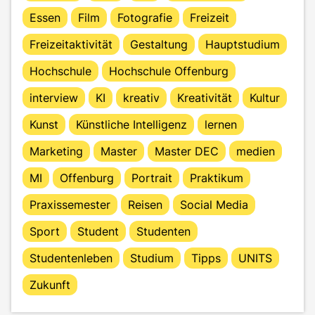
Essen
Film
Fotografie
Freizeit
Freizeitaktivität
Gestaltung
Hauptstudium
Hochschule
Hochschule Offenburg
interview
KI
kreativ
Kreativität
Kultur
Kunst
Künstliche Intelligenz
lernen
Marketing
Master
Master DEC
medien
MI
Offenburg
Portrait
Praktikum
Praxissemester
Reisen
Social Media
Sport
Student
Studenten
Studentenleben
Studium
Tipps
UNITS
Zukunft