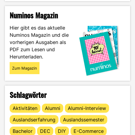
in
Offenburg
Numinos Magazin
–
Eine
Hier gibt es das aktuelle
Heimat
Numinos Magazin und die
für
vorherigen Ausgaben als
liebenswürdige
Vierbeiner"
PDF zum Lesen und
Herunterladen.
Zum Magazin
Schlagwörter
Aktivitäten
Alumni
Alumni-Interview
Auslandserfahrung
Auslandssemester
Bachelor
DEC
DIY
E-Commerce