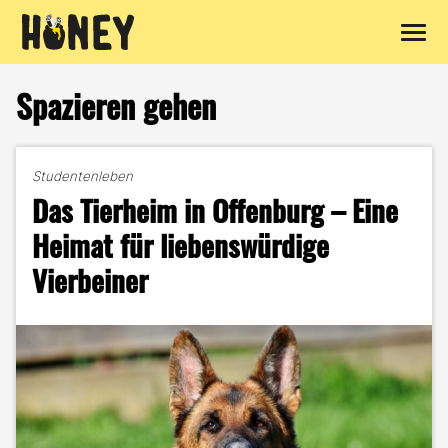
Zum
Inhalt
Spazieren gehen
springen
Studentenleben
Das Tierheim in Offenburg – Eine
Heimat für liebenswürdige
Vierbeiner