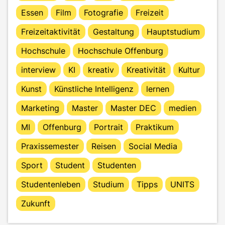
Essen
Film
Fotografie
Freizeit
Freizeitaktivität
Gestaltung
Hauptstudium
Hochschule
Hochschule Offenburg
interview
KI
kreativ
Kreativität
Kultur
Kunst
Künstliche Intelligenz
lernen
Marketing
Master
Master DEC
medien
MI
Offenburg
Portrait
Praktikum
Praxissemester
Reisen
Social Media
Sport
Student
Studenten
Studentenleben
Studium
Tipps
UNITS
Zukunft