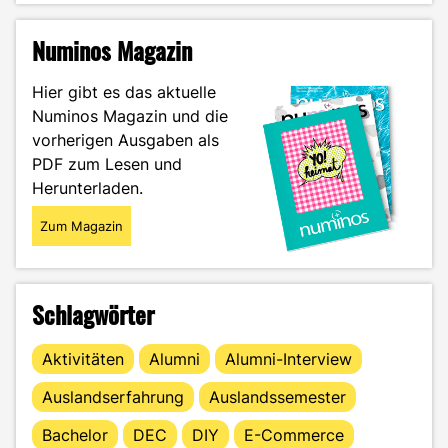
in
Offenburg
Numinos Magazin
–
Eine
Hier gibt es das aktuelle
Heimat
Numinos Magazin und die
für
vorherigen Ausgaben als
liebenswürdige
Vierbeiner"
PDF zum Lesen und
Herunterladen.
Zum Magazin
Schlagwörter
Aktivitäten
Alumni
Alumni-Interview
Auslandserfahrung
Auslandssemester
Bachelor
DEC
DIY
E-Commerce