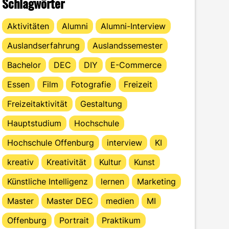
Schlagwörter
Aktivitäten
Alumni
Alumni-Interview
Auslandserfahrung
Auslandssemester
Bachelor
DEC
DIY
E-Commerce
Essen
Film
Fotografie
Freizeit
Freizeitaktivität
Gestaltung
Hauptstudium
Hochschule
Hochschule Offenburg
interview
KI
kreativ
Kreativität
Kultur
Kunst
Künstliche Intelligenz
lernen
Marketing
Master
Master DEC
medien
MI
Offenburg
Portrait
Praktikum