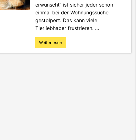
erwünscht“ ist sicher jeder schon
einmal bei der Wohnungssuche
gestolpert. Das kann viele
Tierliebhaber frustrieren. …
Weiterlesen
"Das
Tierheim
in
Offenburg
–
Eine
Heimat
für
liebenswürdige
Vierbeiner"