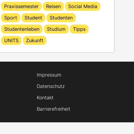
Praxissemester
Reisen
Social Media
Sport
Student
Studenten
Studentenleben
Studium
Tipps
UNITS
Zukunft
Impressum
Datenschutz
Kontakt
Barrierefreiheit