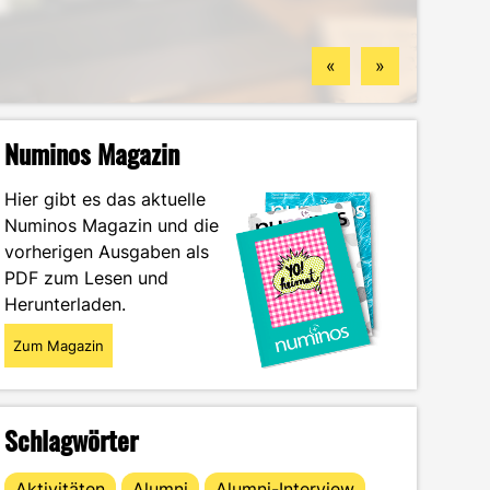
Standorten
finden könntest
Wintersemester
Portrait
«
»
Numinos Magazin
Hier gibt es das aktuelle
Numinos Magazin und die
vorherigen Ausgaben als
PDF zum Lesen und
Herunterladen.
Zum Magazin
Schlagwörter
Aktivitäten
Alumni
Alumni-Interview