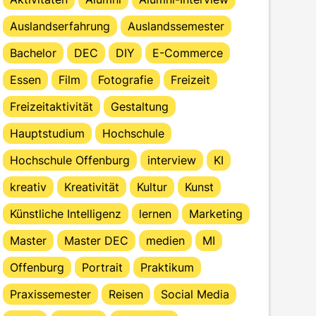
Auslandserfahrung
Auslandssemester
Bachelor
DEC
DIY
E-Commerce
Essen
Film
Fotografie
Freizeit
Freizeitaktivität
Gestaltung
Hauptstudium
Hochschule
Hochschule Offenburg
interview
KI
kreativ
Kreativität
Kultur
Kunst
Künstliche Intelligenz
lernen
Marketing
Master
Master DEC
medien
MI
Offenburg
Portrait
Praktikum
Praxissemester
Reisen
Social Media