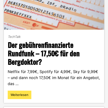
TechTalk
Der gebührenfinanzierte
Rundfunk – 17,50€ für den
Bergdoktor?
Netflix für 7,99€, Spotify für 4,99€, Sky für 9,99€
– und dann noch 17,50€ im Monat für ein Angebot,
das …
Weiterlesen
"Der
gebührenfinanzierte
Rundfunk