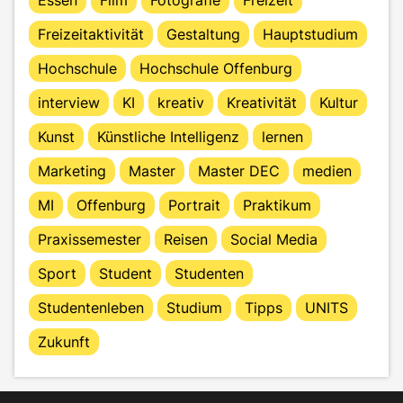
Freizeitaktivität
Gestaltung
Hauptstudium
Hochschule
Hochschule Offenburg
interview
KI
kreativ
Kreativität
Kultur
Kunst
Künstliche Intelligenz
lernen
Marketing
Master
Master DEC
medien
MI
Offenburg
Portrait
Praktikum
Praxissemester
Reisen
Social Media
Sport
Student
Studenten
Studentenleben
Studium
Tipps
UNITS
Zukunft