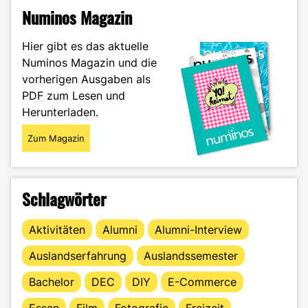
–
Numinos Magazin
17,50€
für
Hier gibt es das aktuelle
den
Numinos Magazin und die
Bergdoktor?"
vorherigen Ausgaben als
PDF zum Lesen und
Herunterladen.
Zum Magazin
Schlagwörter
Aktivitäten
Alumni
Alumni-Interview
Auslandserfahrung
Auslandssemester
Bachelor
DEC
DIY
E-Commerce
Essen
Film
Fotografie
Freizeit