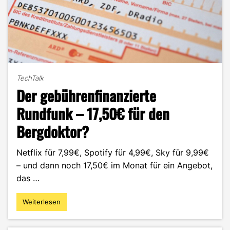
TechTalk
Der gebührenfinanzierte
Rundfunk – 17,50€ für den
Bergdoktor?
Netflix für 7,99€, Spotify für 4,99€, Sky für 9,99€
– und dann noch 17,50€ im Monat für ein Angebot,
das …
Weiterlesen
"Der
gebührenfinanzierte
Rundfunk