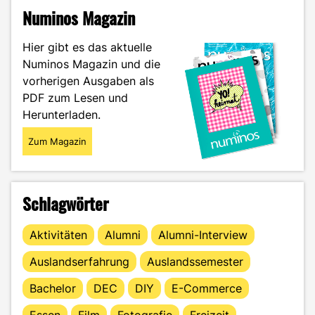
–
Numinos Magazin
17,50€
für
Hier gibt es das aktuelle
den
Numinos Magazin und die
Bergdoktor?"
vorherigen Ausgaben als
PDF zum Lesen und
Herunterladen.
Zum Magazin
Schlagwörter
Aktivitäten
Alumni
Alumni-Interview
Auslandserfahrung
Auslandssemester
Bachelor
DEC
DIY
E-Commerce
Essen
Film
Fotografie
Freizeit