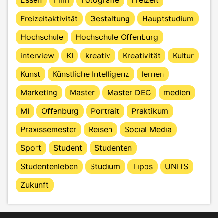
Freizeitaktivität
Gestaltung
Hauptstudium
Hochschule
Hochschule Offenburg
interview
KI
kreativ
Kreativität
Kultur
Kunst
Künstliche Intelligenz
lernen
Marketing
Master
Master DEC
medien
MI
Offenburg
Portrait
Praktikum
Praxissemester
Reisen
Social Media
Sport
Student
Studenten
Studentenleben
Studium
Tipps
UNITS
Zukunft