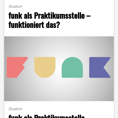
–
Studium
17,50€
funk als Praktikumsstelle –
für
den
funktioniert das?
Bergdoktor?"
Studium
funk als Praktikumsstelle –