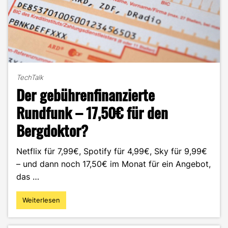
TechTalk
Der gebührenfinanzierte
Rundfunk – 17,50€ für den
Bergdoktor?
Netflix für 7,99€, Spotify für 4,99€, Sky für 9,99€
– und dann noch 17,50€ im Monat für ein Angebot,
das …
Weiterlesen
"Der
gebührenfinanzierte
Rundfunk