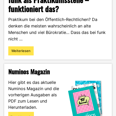
funktioniert das?
Praktikum bei den Öffentlich-Rechtlichen? Da
denken die meisten wahrscheinlich an alte
Menschen und viel Bürokratie… Dass das bei funk
nicht …
Weiterlesen
"funk
als
Praktikumsstelle
–
Numinos Magazin
funktioniert
das?"
Hier gibt es das aktuelle
Numinos Magazin und die
vorherigen Ausgaben als
PDF zum Lesen und
Herunterladen.