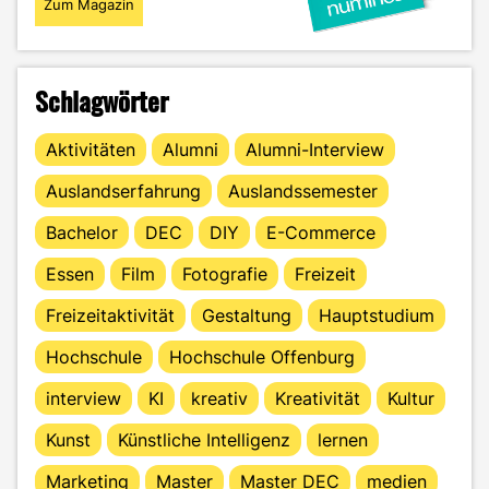
Zum Magazin
Schlagwörter
Aktivitäten
Alumni
Alumni-Interview
Auslandserfahrung
Auslandssemester
Bachelor
DEC
DIY
E-Commerce
Essen
Film
Fotografie
Freizeit
Freizeitaktivität
Gestaltung
Hauptstudium
Hochschule
Hochschule Offenburg
interview
KI
kreativ
Kreativität
Kultur
Kunst
Künstliche Intelligenz
lernen
Marketing
Master
Master DEC
medien