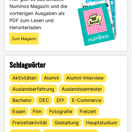
ums
Numinos Magazin und die
Laufen"
vorherigen Ausgaben als
PDF zum Lesen und
Herunterladen.
Zum Magazin
Schlagwörter
Aktivitäten
Alumni
Alumni-Interview
Auslandserfahrung
Auslandssemester
Bachelor
DEC
DIY
E-Commerce
Essen
Film
Fotografie
Freizeit
Freizeitaktivität
Gestaltung
Hauptstudium