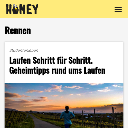
Zum
Inhalt
Rennen
springen
Studentenleben
Laufen Schritt für Schritt.
Geheimtipps rund ums Laufen