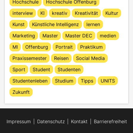
Hochschule
Hochschule Offenburg
interview
KI
kreativ
Kreativität
Kultur
Kunst
Künstliche Intelligenz
lernen
Marketing
Master
Master DEC
medien
MI
Offenburg
Portrait
Praktikum
Praxissemester
Reisen
Social Media
Sport
Student
Studenten
Studentenleben
Studium
Tipps
UNITS
Zukunft
Impressum
Datenschutz
Kontakt
Barrierefreiheit