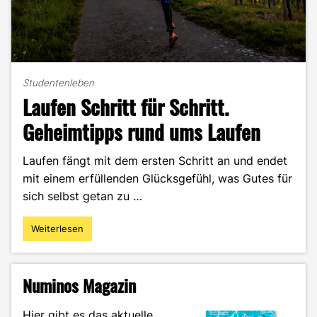
Studentenleben
Laufen Schritt für Schritt.
Geheimtipps rund ums Laufen
Laufen fängt mit dem ersten Schritt an und endet
mit einem erfüllenden Glücksgefühl, was Gutes für
sich selbst getan zu …
Weiterlesen
"Laufen
Schritt
für
Schritt.
Numinos Magazin
Geheimtipps
rund
Hier gibt es das aktuelle